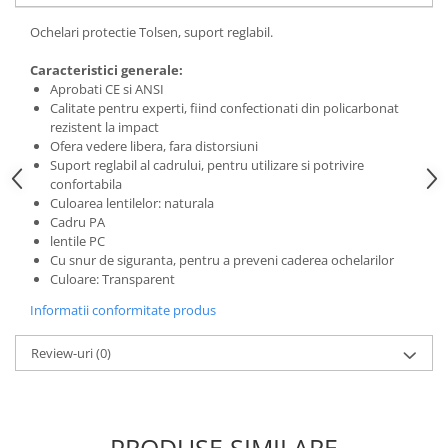
Tricouri
Veste
Ochelari protectie Tolsen, suport reglabil.
îmbrăcăminte pentru damă
Caracteristici generale:
Rezistent la flacăra
Aprobati CE si ANSI
Calitate pentru experti, fiind confectionati din policarbonat
Vizibilitate înalta hi-vis
rezistent la impact
îmbrăcăminte asistente/doctori
Ofera vedere libera, fara distorsiuni
îmbrăcăminte bucătari
Suport reglabil al cadrului, pentru utilizare si potrivire
confortabila
îmbrăcăminte de lucru
Culoarea lentilelor: naturala
înaltă vizibilitate hi-vis
Cadru PA
lentile PC
Combinezoane
Cu snur de siguranta, pentru a preveni caderea ochelarilor
Hanorace
Culoare: Transparent
Jachete
Informatii conformitate produs
Pantaloni
Pantaloni scurti
Review-uri
(0)
Salopetă cu pieptar
Tricouri
Veste