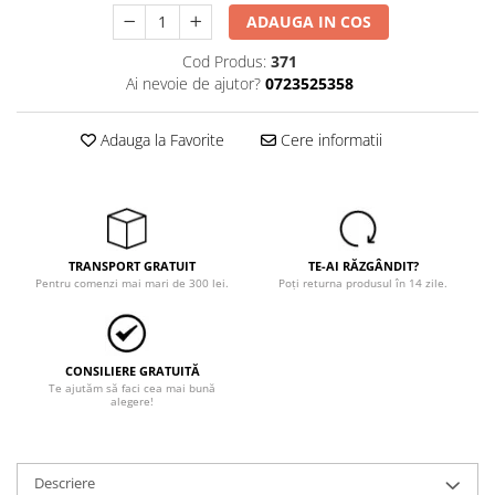
Echere si compasuri
ADAUGA IN COS
Salopetă cu pieptar
Masini de gaurit si insurubat
Nivele
Tricouri
Cod Produs:
371
Nivele laser
Masini de slefuit si rindeluit
Veste
Ai nevoie de ajutor?
0723525358
Rulete si metre
Masini multifunctionale
îmbrăcăminte unică folosinţă
Telemetre
Polizoare unghiulare
Adauga la Favorite
Cere informatii
Industria Alimentară
Termometre
Scule electrice de banc
Accesorii industria alimentară
Suflante aer cald si aspiratoare
Combinezon
Jachete
Pantaloni
TRANSPORT GRATUIT
TE-AI RĂZGÂNDIT?
Pentru comenzi mai mari de 300 lei.
Poți returna produsul în 14 zile.
Protecţie ignifugă
Accesorii rezistente la flacără
Combinezoane
CONSILIERE GRATUITĂ
Hanorace
Te ajutăm să faci cea mai bună
alegere!
Jachete
Pantaloni
Salopete cu pieptar
Descriere