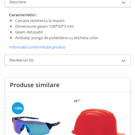
Descriere
Salopete cu pieptar
Caracteristici :
Tricouri
Carcasa rezistenta la impact
Veste
Dimensiune geam: 108*50*3 mm
Geam detasabil
îmbrăcăminte pentru damă
Ambalaj: punga de polietilena cu eticheta color
Rezistent la flacăra
Informatii conformitate produs
Vizibilitate înalta hi-vis
îmbrăcăminte asistente/doctori
Review-uri
(0)
îmbrăcăminte bucătari
îmbrăcăminte de lucru
Produse similare
înaltă vizibilitate hi-vis
Combinezoane
Hanorace
-18%
Jachete
Pantaloni
Pantaloni scurti