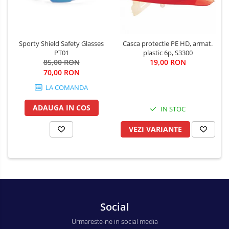
Salopetă cu pieptar
Tricouri
Veste
Sporty Shield Safety Glasses
Casca protectie PE HD, armat.
PT01
plastic 6p, S3300
85,00 RON
19,00 RON
70,00 RON
LA COMANDA
ADAUGA IN COS
IN STOC
VEZI VARIANTE
Social
Urmareste-ne in social media