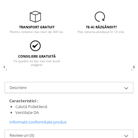
Tricouri
Veste
îmbrăcăminte pentru damă
Rezistent la flacăra
TRANSPORT GRATUIT
TE-AI RĂZGÂNDIT?
Pentru comenzi mai mari de 300 lei.
Poți returna produsul în 14 zile.
Vizibilitate înalta hi-vis
îmbrăcăminte asistente/doctori
îmbrăcăminte bucătari
CONSILIERE GRATUITĂ
îmbrăcăminte de lucru
Te ajutăm să faci cea mai bună
alegere!
înaltă vizibilitate hi-vis
Combinezoane
Hanorace
Descriere
Jachete
Pantaloni
Caracteristici :
Calotă Polietilenă
Pantaloni scurti
Ventilaţie DA
Salopetă cu pieptar
Informatii conformitate produs
Tricouri
Veste
Review-uri
(0)