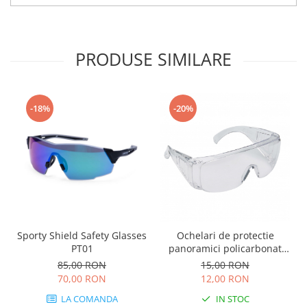
PRODUSE SIMILARE
-18%
-20%
Sporty Shield Safety Glasses
Ochelari de protectie
PT01
panoramici policarbonat
protectie laterala
85,00 RON
15,00 RON
70,00 RON
12,00 RON
LA COMANDA
IN STOC