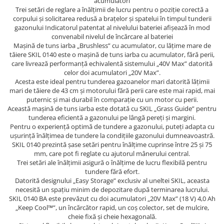
Tricouri
acumulatori
Trei setări de reglare a înălţimii de lucru pentru o poziţie corectă a
Veste
corpului şi solicitarea redusă a braţelor şi spatelui în timpul tunderii
îmbrăcăminte pentru damă
gazonului Indicatorul patentat al nivelului bateriei afişează în mod
convenabil nivelul de încărcare al bateriei
Rezistent la flacăra
Maşină de tuns iarba „Brushless” cu acumulator, cu lăţime mare de
tăiere SKIL 0140 este o maşină de tuns iarba cu acumulator, fără perii,
Vizibilitate înalta hi-vis
care livrează performanţă echivalentă sistemului „40V Max” datorită
îmbrăcăminte asistente/doctori
celor doi acumulatori „20V Max”.
îmbrăcăminte bucătari
Acesta este ideal pentru tunderea gazoanelor mari datorită lăţimii
mari de tăiere de 43 cm şi motorului fără perii care este mai rapid, mai
îmbrăcăminte de lucru
puternic şi mai durabil în comparaţie cu un motor cu perii.
înaltă vizibilitate hi-vis
Această maşină de tuns iarba este dotată cu SKIL „Grass Guide” pentru
tunderea eficientă a gazonului pe lângă pereţi şi margini.
Combinezoane
Pentru o experienţă optimă de tundere a gazonului, puteţi adapta cu
Hanorace
uşurinţă înălţimea de tundere la condiţiile gazonului dumneavoastră.
SKIL 0140 prezintă şase setări pentru înălţime cuprinse între 25 şi 75
Jachete
mm, care pot fi reglate cu ajutorul mânerului central.
Pantaloni
Trei setări ale înălţimii asigură o înălţime de lucru flexibilă pentru
tundere fără efort.
Pantaloni scurti
Datorită designului „Easy Storage” exclusiv al uneltei SKIL, aceasta
Salopetă cu pieptar
necesită un spaţiu minim de depozitare după terminarea lucrului.
SKIL 0140 BA este prevăzut cu doi acumulatori „20V Max” (18 V) 4,0 Ah
Tricouri
„Keep Cool™”, un încărcător rapid, un coş colector, set de mulcire,
Veste
cheie fixă şi cheie hexagonală.