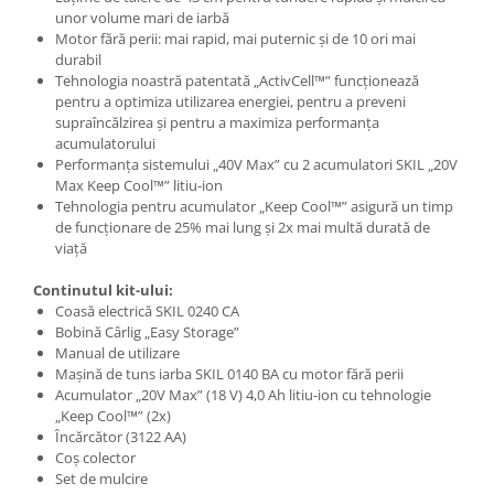
unor volume mari de iarbă
Motor fără perii: mai rapid, mai puternic şi de 10 ori mai
durabil
Tehnologia noastră patentată „ActivCell™” funcţionează
pentru a optimiza utilizarea energiei, pentru a preveni
supraîncălzirea şi pentru a maximiza performanţa
acumulatorului
Performanţa sistemului „40V Max” cu 2 acumulatori SKIL „20V
Max Keep Cool™” litiu-ion
Tehnologia pentru acumulator „Keep Cool™” asigură un timp
de funcţionare de 25% mai lung şi 2x mai multă durată de
viaţă
Continutul kit-ului:
Coasă electrică SKIL 0240 CA
Bobină Cârlig „Easy Storage”
Manual de utilizare
Maşină de tuns iarba SKIL 0140 BA cu motor fără perii
Acumulator „20V Max” (18 V) 4,0 Ah litiu-ion cu tehnologie
„Keep Cool™” (2x)
Încărcător (3122 AA)
Coş colector
Set de mulcire