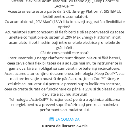
Sistemul flexibil al acumulatorului cu tehnologii „Keep Cool™” şi
„ActivCell™”
Această unealtă este o parte din SKIL „Energy Platform”: SISTEMUL
flexibil pentru acumulatori.
Cu acumulatorul „20V Max” (18 V) litiu-ion aveţi asigurată o flexibilitate
optimă.
Acumulatorii sunt concepuţi să fie folosiţi şi să se potrivească cu toate
uneltele compatibile cu sistemul „20V Max Energy Platform”, încât
acumulatorii pot fi schimbaţi între uneltele electrice şi uneltele de
grădinărit.
Cât de convenabil este asta?
Instrumentele „Energy Platform” sunt disponibile cu şi fără baterii,
ceea ce vă oferă flexibilitatea de a adăuga mai multe instrumente în
gama dvs. fără a fi obligat să cumpăraţi noi baterii şi încărcătoare.
Acest acumulator conţine, de asemenea, tehnologia „Keep Cool™”, cea
mai tare inovaţie a noastră de până acum. „Keep Cool™” răceşte
celulele acumulatorului pentru a preveni supra-încălzirea acestora,
ceea ce creşte durata de funcţionare cu până la 25% şi dublează durata
de viaţă a acumulatorului!
Tehnologia „ActivCell™” funcţionează pentru a optimiza utilizarea
energiei, pentru a preveni supraîncălzirea şi pentru a maximiza
performanţa acumulatorului.
LA COMANDA
Durata de livrare:
2-4 zile