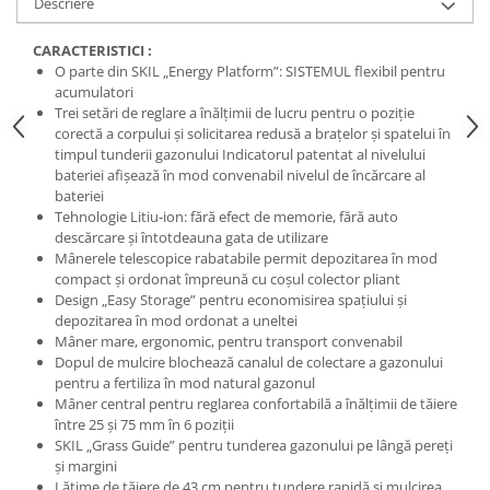
Descriere
CARACTERISTICI :
O parte din SKIL „Energy Platform”: SISTEMUL flexibil pentru
acumulatori
Trei setări de reglare a înălţimii de lucru pentru o poziţie
corectă a corpului şi solicitarea redusă a braţelor şi spatelui în
timpul tunderii gazonului Indicatorul patentat al nivelului
bateriei afişează în mod convenabil nivelul de încărcare al
bateriei
Tehnologie Litiu-ion: fără efect de memorie, fără auto
descărcare şi întotdeauna gata de utilizare
Mânerele telescopice rabatabile permit depozitarea în mod
compact şi ordonat împreună cu coşul colector pliant
Design „Easy Storage” pentru economisirea spaţiului şi
depozitarea în mod ordonat a uneltei
Mâner mare, ergonomic, pentru transport convenabil
Dopul de mulcire blochează canalul de colectare a gazonului
pentru a fertiliza în mod natural gazonul
Mâner central pentru reglarea confortabilă a înălţimii de tăiere
între 25 şi 75 mm în 6 poziţii
SKIL „Grass Guide” pentru tunderea gazonului pe lângă pereţi
şi margini
Lăţime de tăiere de 43 cm pentru tundere rapidă şi mulcirea