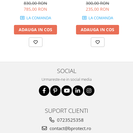
acumulator si incarcator)
300,00 RON
830,00 RON
NEW
235,00 RON
785,00 RON
LA COMANDA
LA COMANDA
ADAUGA IN COS
ADAUGA IN COS
SOCIAL
Urmareste-ne in social media
SUPORT CLIENTI
0723525358
contact@bprotect.ro