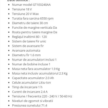
Date tehnice :
Numar model GT1E0240AA
Tensiune 18 V
Tensiune 20 V Max
Turatia fara sarcina 6550 rpm
Diametru de taiere 30 cm
Functie de margine verticala Da
Roata pentru taiere margine Da
Reglajul inaltimii 80 - 120
Sistem de taiere Fir unic
Sistem de avansare fir
Avansare automata
Diametru fir 1.6 mm
Numar de acumulatori inclusi 1
Numar de bobine incluse 1
Masa neta fara acumulator 1.9 Kg
Masa neta inclusiv acumulatorul 2.3 Kg
Capacitate acumulator 2.0 Ah
Celule acumulator Litiu-Ion
Timp de incarcare 1 h
Curent de incarcare 2.4 A
Tensiune / frecventa 220 - 240 V / 50-60 Hz
Niveluri de zgomot si vibratii
Presiunea sunetului 71.4