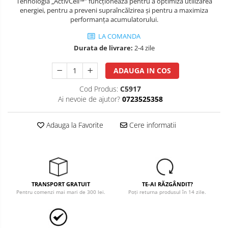
Tehnologia „ActivCell™” funcţionează pentru a optimiza utilizarea
energiei, pentru a preveni supraîncălzirea şi pentru a maximiza
performanţa acumulatorului.
LA COMANDA
Durata de livrare:
2-4 zile
ADAUGA IN COS
Cod Produs:
C5917
Ai nevoie de ajutor?
0723525358
Adauga la Favorite
Cere informatii
TRANSPORT GRATUIT
TE-AI RĂZGÂNDIT?
Pentru comenzi mai mari de 300 lei.
Poți returna produsul în 14 zile.