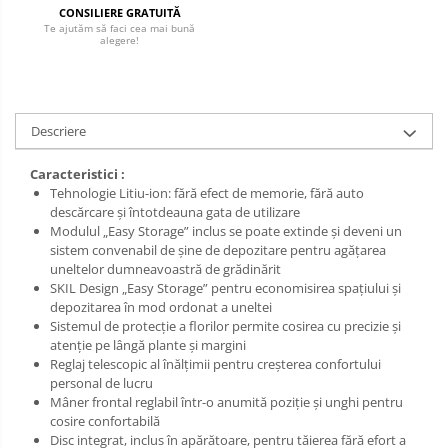
CONSILIERE GRATUITĂ
Te ajutăm să faci cea mai bună
alegere!
Descriere
Caracteristici :
Tehnologie Litiu-ion: fără efect de memorie, fără auto
descărcare şi întotdeauna gata de utilizare
Modulul „Easy Storage” inclus se poate extinde şi deveni un
sistem convenabil de şine de depozitare pentru agăţarea
uneltelor dumneavoastră de grădinărit
SKIL Design „Easy Storage” pentru economisirea spaţiului şi
depozitarea în mod ordonat a uneltei
Sistemul de protecţie a florilor permite cosirea cu precizie şi
atenţie pe lângă plante şi margini
Reglaj telescopic al înălţimii pentru creşterea confortului
personal de lucru
Mâner frontal reglabil într-o anumită poziţie şi unghi pentru
cosire confortabilă
Disc integrat, inclus în apărătoare, pentru tăierea fără efort a