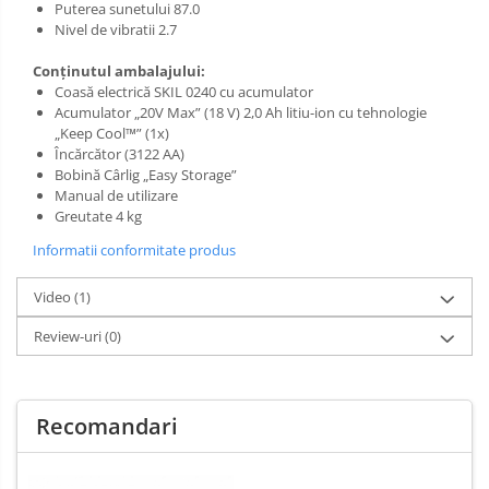
Puterea sunetului 87.0
Nivel de vibratii 2.7
Conţinutul ambalajului:
Coasă electrică SKIL 0240 cu acumulator
Acumulator „20V Max” (18 V) 2,0 Ah litiu-ion cu tehnologie
„Keep Cool™” (1x)
Încărcător (3122 AA)
Bobină Cârlig „Easy Storage”
Manual de utilizare
Greutate 4 kg
Informatii conformitate produs
Video
(1)
Review-uri
(0)
Recomandari