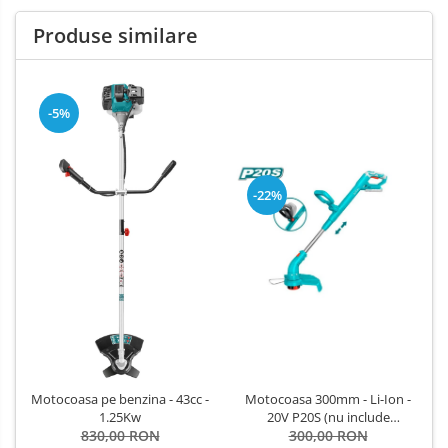
Produse similare
-5%
-22%
Motocoasa pe benzina - 43cc -
Motocoasa 300mm - Li-Ion -
1.25Kw
20V P20S (nu include
830,00 RON
acumulator si incarcator)
300,00 RON