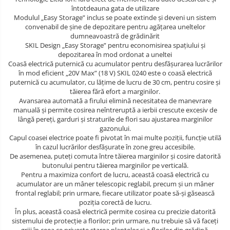
întotdeauna gata de utilizare
Salopete cu pieptar
Modulul „Easy Storage” inclus se poate extinde şi deveni un sistem
Tricouri
convenabil de şine de depozitare pentru agăţarea uneltelor
dumneavoastră de grădinărit
Veste
SKIL Design „Easy Storage” pentru economisirea spaţiului şi
depozitarea în mod ordonat a uneltei
îmbrăcăminte pentru damă
Coasă electrică puternică cu acumulator pentru desfăşurarea lucrărilor
în mod eficient „20V Max” (18 V) SKIL 0240 este o coasă electrică
Rezistent la flacăra
puternică cu acumulator, cu lăţime de lucru de 30 cm, pentru cosire şi
Vizibilitate înalta hi-vis
tăierea fără efort a marginilor.
Avansarea automată a firului elimină necesitatea de manevrare
îmbrăcăminte asistente/doctori
manuală şi permite cosirea neîntreruptă a ierbii crescute excesiv de
îmbrăcăminte bucătari
lângă pereţi, garduri şi straturile de flori sau ajustarea marginilor
gazonului.
îmbrăcăminte de lucru
Capul coasei electrice poate fi pivotat în mai multe poziţii, funcţie utilă
înaltă vizibilitate hi-vis
în cazul lucrărilor desfăşurate în zone greu accesibile.
De asemenea, puteţi comuta între tăierea marginilor şi cosire datorită
Combinezoane
butonului pentru tăierea marginilor pe verticală.
Pentru a maximiza confort de lucru, această coasă electrică cu
Hanorace
acumulator are un mâner telescopic reglabil, precum şi un mâner
Jachete
frontal reglabil; prin urmare, fiecare utilizator poate să-şi găsească
poziţia corectă de lucru.
Pantaloni
În plus, această coasă electrică permite cosirea cu precizie datorită
Pantaloni scurti
sistemului de protecţie a florilor; prin urmare, nu trebuie să vă faceţi