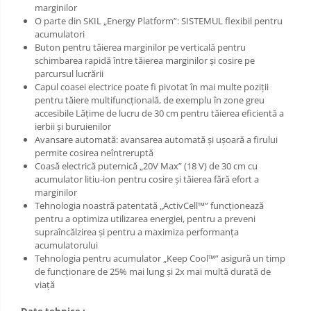
marginilor
O parte din SKIL „Energy Platform”: SISTEMUL flexibil pentru
acumulatori
Buton pentru tăierea marginilor pe verticală pentru
schimbarea rapidă între tăierea marginilor şi cosire pe
parcursul lucrării
Capul coasei electrice poate fi pivotat în mai multe poziţii
pentru tăiere multifuncţională, de exemplu în zone greu
accesibile Lăţime de lucru de 30 cm pentru tăierea eficientă a
ierbii şi buruienilor
Avansare automată: avansarea automată şi uşoară a firului
permite cosirea neîntreruptă
Coasă electrică puternică „20V Max” (18 V) de 30 cm cu
acumulator litiu-ion pentru cosire şi tăierea fără efort a
marginilor
Tehnologia noastră patentată „ActivCell™” funcţionează
pentru a optimiza utilizarea energiei, pentru a preveni
supraîncălzirea şi pentru a maximiza performanţa
acumulatorului
Tehnologia pentru acumulator „Keep Cool™” asigură un timp
de funcţionare de 25% mai lung şi 2x mai multă durată de
viaţă