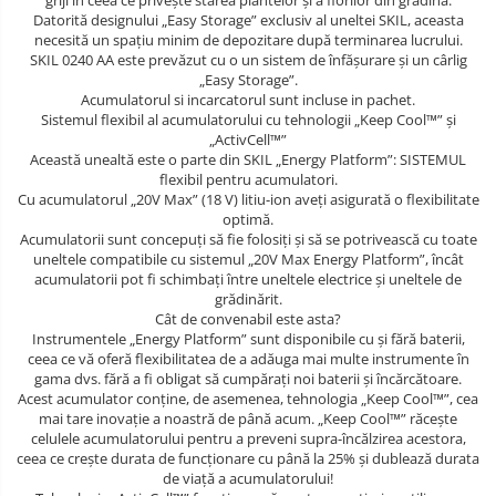
griji în ceea ce priveşte starea plantelor şi a florilor din grădină.
Salopetă cu pieptar
Datorită designului „Easy Storage” exclusiv al uneltei SKIL, aceasta
Tricouri
necesită un spaţiu minim de depozitare după terminarea lucrului.
SKIL 0240 AA este prevăzut cu o un sistem de înfăşurare şi un cârlig
Veste
„Easy Storage”.
Acumulatorul si incarcatorul sunt incluse in pachet.
Sistemul flexibil al acumulatorului cu tehnologii „Keep Cool™” şi
„ActivCell™”
Această unealtă este o parte din SKIL „Energy Platform”: SISTEMUL
flexibil pentru acumulatori.
Cu acumulatorul „20V Max” (18 V) litiu-ion aveţi asigurată o flexibilitate
optimă.
Acumulatorii sunt concepuţi să fie folosiţi şi să se potrivească cu toate
uneltele compatibile cu sistemul „20V Max Energy Platform”, încât
acumulatorii pot fi schimbaţi între uneltele electrice şi uneltele de
grădinărit.
Cât de convenabil este asta?
Instrumentele „Energy Platform” sunt disponibile cu şi fără baterii,
ceea ce vă oferă flexibilitatea de a adăuga mai multe instrumente în
gama dvs. fără a fi obligat să cumpăraţi noi baterii şi încărcătoare.
Acest acumulator conţine, de asemenea, tehnologia „Keep Cool™”, cea
mai tare inovaţie a noastră de până acum. „Keep Cool™” răceşte
celulele acumulatorului pentru a preveni supra-încălzirea acestora,
ceea ce creşte durata de funcţionare cu până la 25% şi dublează durata
de viaţă a acumulatorului!