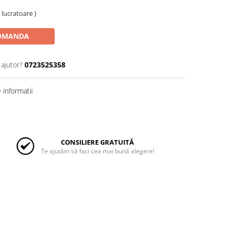
e lucratoare )
OMANDA
 ajutor?
0723525358
informatii
CONSILIERE GRATUITĂ
Te ajutăm să faci cea mai bună alegere!