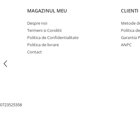
Nivele
MAGAZINUL MEU
CLIENTI
Nivele laser
Rulete si metre
Despre noi
Metode de
Telemetre
Termeni si Conditii
Politica d
Termometre
Politica de Confidentialitate
Garantia 
Scule electrice
Politica de livrare
ANPC
Accesorii auto
Contact
Accesorii scule electrice
Aparate de sudat si lipit
Capsatoare si pistoale pneumatice
Consumabile scule electrice
Accesorii abrazive
0723525358
Accesorii pentru lustruire
Accesorii pentru slefuire
Discuri pentru debitare
Varfuri si discuri diamantate