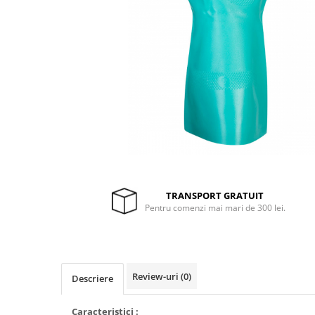
Drujbe termice
Echipamente medicale
Echipamente PSI
Generatoare si unelte pentru
santier
Betoniere
Generatoare
Unelte santier
Lucru la înălțime
Motocoase
TRANSPORT GRATUIT
Accesorii motocoase
Pentru comenzi mai mari de 300 lei.
Foarfece de tuns gard viu si
arbusti
Masini si tractorase de tuns
gazonul
Review-uri
(0)
Descriere
Motocoase termice
Caracteristici :