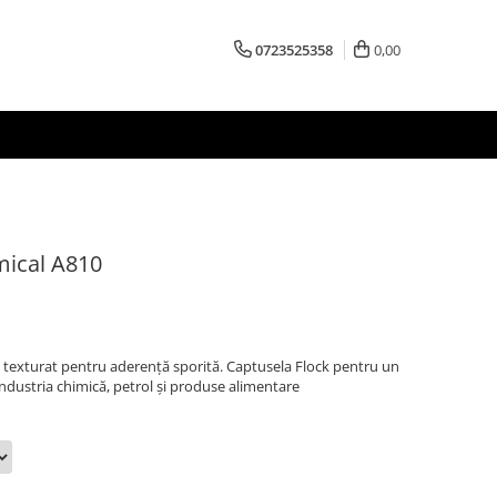
0723525358
0,00
mical A810
texturat pentru aderență sporită. Captusela Flock pentru un
 industria chimică, petrol și produse alimentare