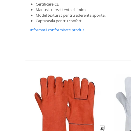
Trimmere
Certificare CE
Motosape si motoburghie
Manusi cu rezistenta chimica
Model texturat pentru aderenta sporita.
Motoburghie
Captuseala pentru confort
Motosapatoare
Informatii conformitate produs
Mănuși protecție
Oferte
Pompe apa
Hidrofoare
Motopompe
Pompe de suprafata
Pompe submersibile
Prim ajutor
Protecția capului
Căști
Protecția ochilor
Protecția respirației