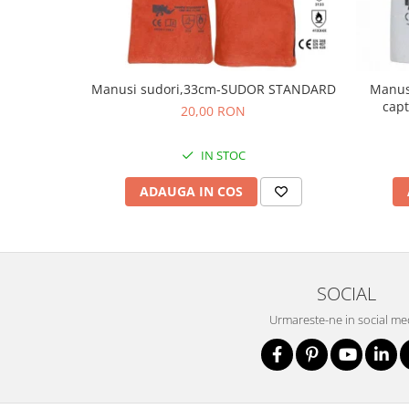
Protecția urechilor
Scule de mana
Capsatoare , multifuncionale si
pistoale silicon
Manusi sudori,33cm-SUDOR STANDARD
Manusi
cap
20,00 RON
Chei si truse chei
Ciocane , clesti si foarfeci
IN STOC
Debitare gresie / faianta si geamuri
ADAUGA IN COS
Echipamente atelier
Fierastraie si topoare
Gletiere , spacluri si cuttere
Pensule si trafaleti
SOCIAL
Scari , lize si depozitare
Urmareste-ne in social me
Unelte pentru masurat
Aparate de masura si detectie
Echere si compasuri