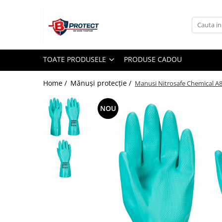
Toate Produsele
Atomizoare si pulverizatoare
TOATE PRODUSELE
PRODUSE CADOU
Atomizoare
Pulverizatoare
Home /
Mănuși protecție /
Manusi Nitrosafe Chemical A
Casa si gradina
NOU
Aspiratoare , suflante si tocatoare
Casa
Masini spalat cu presiune
Scule si unelte gradina
Diverse
Drujbe
Accesorii drujbe
Drujbe electrice