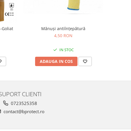
-Goliat
Mănuşi antiînţepătură
4,50 RON
IN STOC
ADAUGA IN COS
AD
SUPORT CLIENTI
0723525358
contact@bprotect.ro