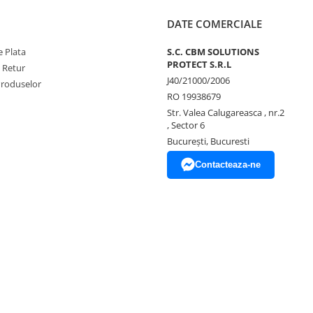
DATE COMERCIALE
 Plata
S.C. CBM SOLUTIONS
PROTECT S.R.L
e Retur
J40/21000/2006
Produselor
RO 19938679
Str. Valea Calugareasca , nr.2
, Sector 6
București, Bucuresti
Contacteaza-ne