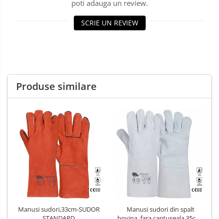
Salopetă cu pieptar
poti adauga un review.
Tricouri
SCRIE UN REVIEW
Veste
Produse similare
Manusi sudori,33cm-SUDOR
Manusi sudori din spalt
STANDARD
bovina, fara captuseala,35cm-