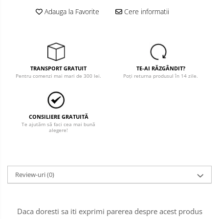
Adauga la Favorite
Cere informatii
Salopete cu pieptar
Tricouri
Veste
îmbrăcăminte pentru damă
TRANSPORT GRATUIT
TE-AI RĂZGÂNDIT?
Rezistent la flacăra
Pentru comenzi mai mari de 300 lei.
Poți returna produsul în 14 zile.
Vizibilitate înalta hi-vis
îmbrăcăminte asistente/doctori
îmbrăcăminte bucătari
CONSILIERE GRATUITĂ
îmbrăcăminte de lucru
Te ajutăm să faci cea mai bună
alegere!
înaltă vizibilitate hi-vis
Combinezoane
Hanorace
Review-uri
(0)
Jachete
Pantaloni
Pantaloni scurti
Daca doresti sa iti exprimi parerea despre acest produs