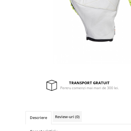
Drujbe termice
Echipamente medicale
Echipamente PSI
Generatoare si unelte pentru
santier
Betoniere
Generatoare
Unelte santier
Lucru la înălțime
Motocoase
TRANSPORT GRATUIT
Accesorii motocoase
Pentru comenzi mai mari de 300 lei.
Foarfece de tuns gard viu si
arbusti
Masini si tractorase de tuns
gazonul
Review-uri
(0)
Descriere
Motocoase termice