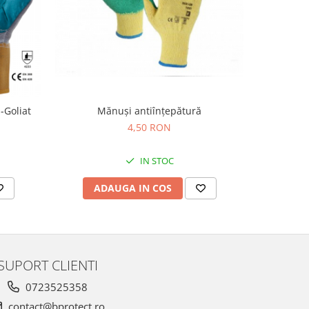
-Goliat
Mănuşi antiînţepătură
4,50 RON
IN STOC
ADAUGA IN COS
AD
SUPORT CLIENTI
0723525358
contact@bprotect.ro