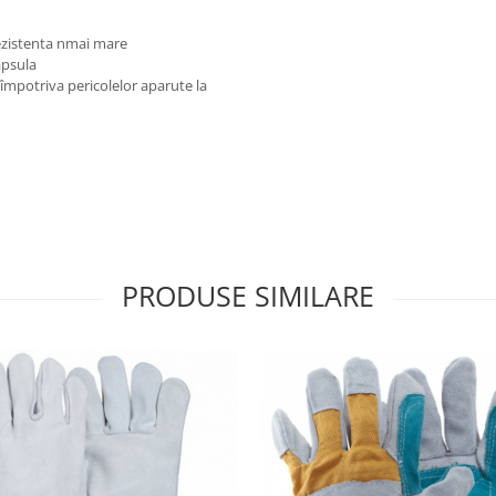
rezistenta nmai mare
apsula
 împotriva pericolelor aparute la
PRODUSE SIMILARE