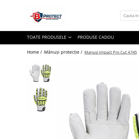
Toate Produsele
Atomizoare si pulverizatoare
TOATE PRODUSELE
PRODUSE CADOU
Atomizoare
Pulverizatoare
Home /
Mănuși protecție /
Manusi Impact Pro Cut A745
Casa si gradina
Aspiratoare , suflante si tocatoare
Casa
Masini spalat cu presiune
Scule si unelte gradina
Diverse
Drujbe
Accesorii drujbe
Drujbe electrice