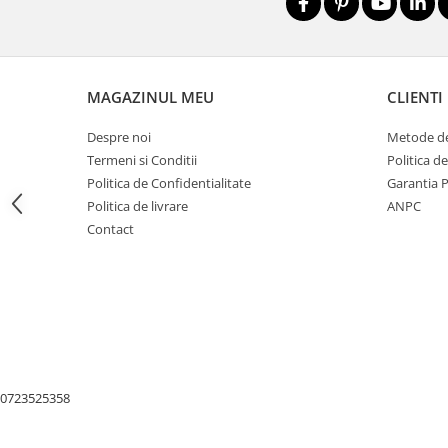
Nivele
Nivele laser
Rulete si metre
Telemetre
MAGAZINUL MEU
CLIENTI
Termometre
Despre noi
Metode de
Scule electrice
Termeni si Conditii
Politica d
Accesorii auto
Politica de Confidentialitate
Garantia 
Accesorii scule electrice
Politica de livrare
ANPC
Aparate de sudat si lipit
Contact
Capsatoare si pistoale pneumatice
Consumabile scule electrice
Accesorii abrazive
Accesorii pentru lustruire
Accesorii pentru slefuire
0723525358
Discuri pentru debitare
Varfuri si discuri diamantate