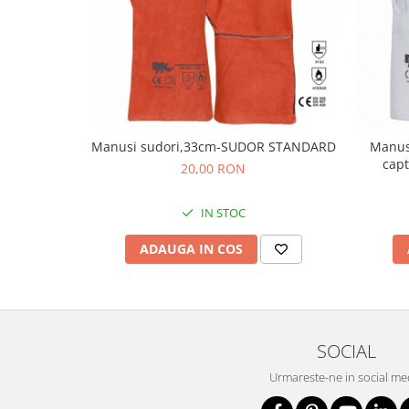
Protecția urechilor
Scule de mana
Capsatoare , multifuncionale si
pistoale silicon
Chei si truse chei
Ciocane , clesti si foarfeci
Manusi sudori,33cm-SUDOR STANDARD
Manusi
cap
20,00 RON
Debitare gresie / faianta si geamuri
Echipamente atelier
IN STOC
Fierastraie si topoare
ADAUGA IN COS
Gletiere , spacluri si cuttere
Pensule si trafaleti
Scari , lize si depozitare
Unelte pentru masurat
SOCIAL
Aparate de masura si detectie
Urmareste-ne in social me
Echere si compasuri