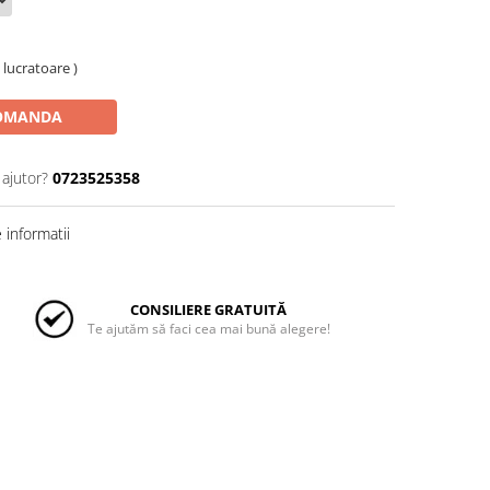
e lucratoare )
OMANDA
 ajutor?
0723525358
informatii
CONSILIERE GRATUITĂ
Te ajutăm să faci cea mai bună alegere!