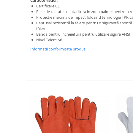
Caracteristici :
Trimmere
Certificare CE
Motosape si motoburghie
Piele de calitate cu intaritura in zona palmei pentru o 
Protectie maxima de impact folosind tehnologia TPR c
Motoburghie
Captusal rezistentă la tăiere pentru o siguranță sporită
Motosapatoare
tăiere
Banda pentru incheietura pentru utilizare sigura ANSI
Mănuși protecție
Nivel Taiere A6
Oferte
Informatii conformitate produs
Pompe apa
Hidrofoare
Motopompe
Pompe de suprafata
Pompe submersibile
Prim ajutor
Protecția capului
Căști
Protecția ochilor
Protecția respirației