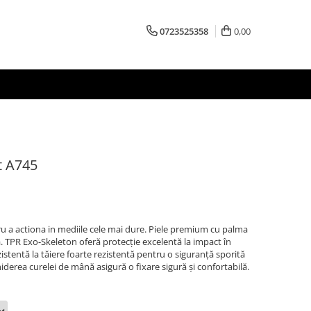
0723525358
0,00
t A745
 a actiona in mediile cele mai dure. Piele premium cu palma
 TPR Exo-Skeleton oferă protecție excelentă la impact în
zistentă la tăiere foarte rezistentă pentru o siguranță sporită
hiderea curelei de mână asigură o fixare sigură și confortabilă.