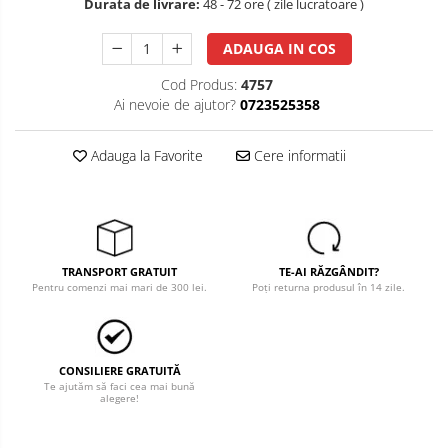
Durata de livrare:
48 - 72 ore ( zile lucratoare )
Salopete cu pieptar
ADAUGA IN COS
Tricouri
Veste
Cod Produs:
4757
Ai nevoie de ajutor?
0723525358
îmbrăcăminte pentru damă
Rezistent la flacăra
Adauga la Favorite
Cere informatii
Vizibilitate înalta hi-vis
îmbrăcăminte asistente/doctori
îmbrăcăminte bucătari
îmbrăcăminte de lucru
TRANSPORT GRATUIT
TE-AI RĂZGÂNDIT?
înaltă vizibilitate hi-vis
Pentru comenzi mai mari de 300 lei.
Poți returna produsul în 14 zile.
Combinezoane
Hanorace
Jachete
CONSILIERE GRATUITĂ
Te ajutăm să faci cea mai bună
Pantaloni
alegere!
Pantaloni scurti