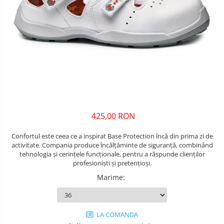
Unelte pentru masurat
Iluminat si electrice
Protecţie la pericole
Aparate de masura si detectie
Salopetă cu pieptar
Masini de amestecat si vopsit
Echere si compasuri
Tricouri
Masini de gaurit si insurubat
Nivele
Veste
Nivele laser
Masini de slefuit si rindeluit
îmbrăcăminte unică folosinţă
Rulete si metre
Masini multifunctionale
Industria Alimentară
Telemetre
Accesorii industria alimentară
Polizoare unghiulare
Termometre
Combinezon
425,00 RON
Scule electrice de banc
Jachete
Suflante aer cald si aspiratoare
Confortul este ceea ce a inspirat Base Protection încă din prima zi de
Pantaloni
activitate. Compania produce încălțăminte de siguranță, combinând
Protecţie ignifugă
tehnologia și cerințele funcționale, pentru a răspunde clienților
profesioniști și pretențioși.
Accesorii rezistente la flacără
Marime
:
Combinezoane
Hanorace
Jachete
LA COMANDA
Pantaloni