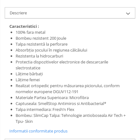
Salopetă cu pieptar
Tricouri
Descriere
Veste
Caracteristici :
100% fara metal
Bombeu rezistent 200 Joule
Talpa rezistentă la perforare
Absorbția șocului în regiunea călcâiului
Rezistenta la hidrocarburi
Protectia dispozitivelor electronice de descarcarile
slectrostatice
Lățime bărbați
Lățime femei
Realizat ortopedic pentru măsurarea piciorului, conform
normelor europene DGUV112-191
Materiale Partea Superioara: Microfibra
Captuseala: SmellStop Antimiros si Antibacterial*
Talpa intermediara: Fresh’n Flex
Bombeu: SlimCap Talpa: Tehnologie antioboseala Air Tech +
Tpu- Skin
Informatii conformitate produs