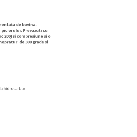
gmentata de bovina,
 piciorului. Prevazuti cu
c 200J si compresiune si o
mepraturi de 300 grade si
 la hidrocarburi