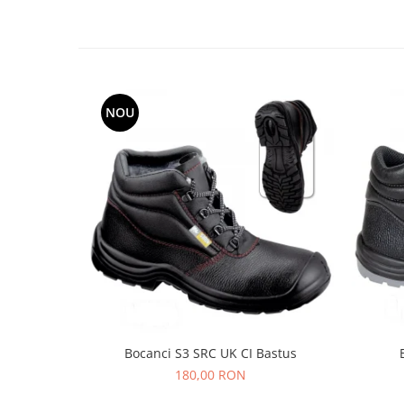
Protecția urechilor
Scule de mana
Capsatoare , multifuncionale si
pistoale silicon
NOU
Chei si truse chei
Ciocane , clesti si foarfeci
Debitare gresie / faianta si geamuri
Echipamente atelier
Fierastraie si topoare
Gletiere , spacluri si cuttere
Pensule si trafaleti
Scari , lize si depozitare
Unelte pentru masurat
Bocanci S3 SRC UK CI Bastus
Aparate de masura si detectie
180,00 RON
Echere si compasuri