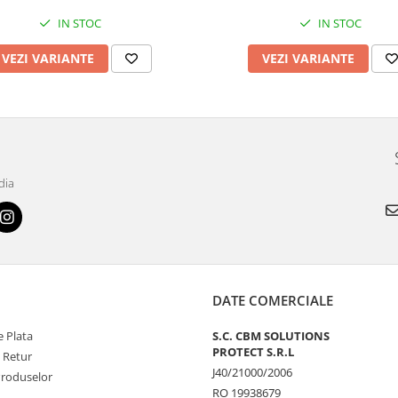
IN STOC
IN STOC
VEZI VARIANTE
VEZI VARIANTE
dia
DATE COMERCIALE
 Plata
S.C. CBM SOLUTIONS
PROTECT S.R.L
e Retur
J40/21000/2006
Produselor
RO 19938679