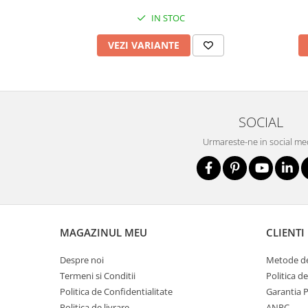
Nivele
IN STOC
Nivele laser
Rulete si metre
VEZI VARIANTE
Telemetre
Termometre
Scule electrice
Accesorii auto
SOCIAL
Accesorii scule electrice
Urmareste-ne in social me
Aparate de sudat si lipit
Capsatoare si pistoale pneumatice
Consumabile scule electrice
Accesorii abrazive
MAGAZINUL MEU
CLIENTI
Accesorii pentru lustruire
Accesorii pentru slefuire
Despre noi
Metode de
Discuri pentru debitare
Termeni si Conditii
Politica d
Politica de Confidentialitate
Garantia 
Varfuri si discuri diamantate
Politica de livrare
ANPC