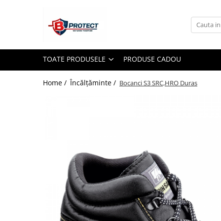
Toate Produsele
Atomizoare si pulverizatoare
TOATE PRODUSELE
PRODUSE CADOU
Atomizoare
Pulverizatoare
Home /
Încălțăminte /
Bocanci S3 SRC,HRO Duras
Casa si gradina
Aspiratoare , suflante si tocatoare
Casa
Masini spalat cu presiune
Scule si unelte gradina
Diverse
Drujbe
Accesorii drujbe
Drujbe electrice