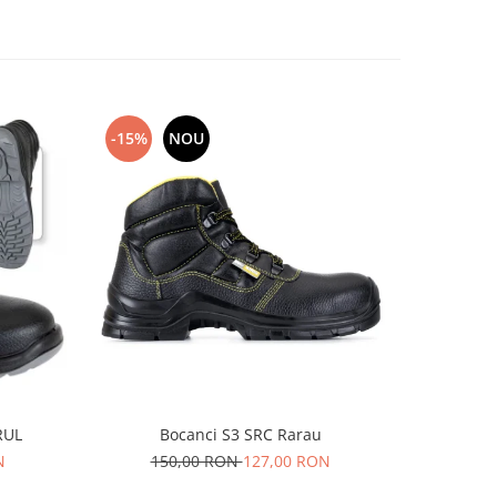
-15%
NOU
-13%
RUL
Bocanci S3 SRC Rarau
N
150,00 RON
127,00 RON
15