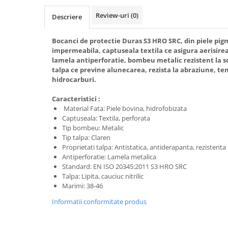
Trimmere
Review-uri
(0)
Motosape si motoburghie
Descriere
Motoburghie
Bocanci de protectie Duras S3 HRO SRC, din piele pi
Motosapatoare
impermeabila, captuseala textila ce asigura aerisirea
lamela antiperforatie, bombeu metalic rezistent la so
Mănuși protecție
talpa ce previne alunecarea, rezista la abraziune, te
Oferte
hidrocarburi.
Pompe apa
Caracteristici :
Hidrofoare
Material Fata: Piele bovina, hidrofobizata
Motopompe
Captuseala: Textila, perforata
Tip bombeu: Metalic
Pompe de suprafata
Tip talpa: Claren
Proprietati talpa: Antistatica, antiderapanta, rezistenta
Pompe submersibile
Antiperforatie: Lamela metalica
Prim ajutor
Standard: EN ISO 20345:2011 S3 HRO SRC
Talpa: Lipita, cauciuc nitrilic
Protecția capului
Marimi: 38-46
Căști
Informatii conformitate produs
Protecția ochilor
Protecția respirației