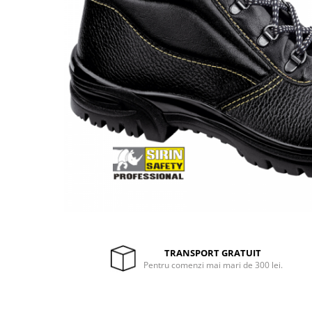
Drujbe termice
Echipamente medicale
Echipamente PSI
Generatoare si unelte pentru
santier
Betoniere
Generatoare
Unelte santier
Lucru la înălțime
Motocoase
Accesorii motocoase
Foarfece de tuns gard viu si
arbusti
TRANSPORT GRATUIT
Masini si tractorase de tuns
Pentru comenzi mai mari de 300 lei.
gazonul
Motocoase termice