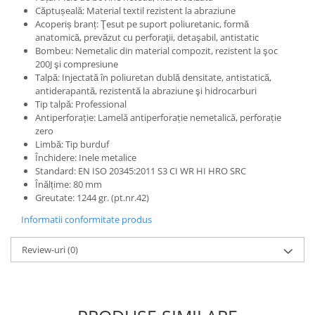
Căptușeală: Material textil rezistent la abraziune
Protecția urechilor
Acoperiș branț: Ţesut pe suport poliuretanic, formă
Scule de mana
anatomică, prevăzut cu perforaţii, detaşabil, antistatic
Bombeu: Nemetalic din material compozit, rezistent la şoc
Capsatoare , multifuncionale si
200J şi compresiune
pistoale silicon
Talpă: Injectată în poliuretan dublă densitate, antistatică,
Chei si truse chei
antiderapantă, rezistentă la abraziune şi hidrocarburi
Tip talpă: Professional
Ciocane , clesti si foarfeci
Antiperforație: Lamelă antiperforație nemetalică, perforație
zero
Debitare gresie / faianta si geamuri
Limbă: Tip burduf
Echipamente atelier
Închidere: Inele metalice
Standard: EN ISO 20345:2011 S3 CI WR HI HRO SRC
Fierastraie si topoare
Înălțime: 80 mm
Greutate: 1244 gr. (pt.nr.42)
Gletiere , spacluri si cuttere
Informatii conformitate produs
Pensule si trafaleti
Scari , lize si depozitare
Review-uri
(0)
Unelte pentru masurat
Aparate de masura si detectie
Echere si compasuri