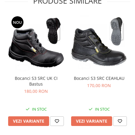
PRODUSE SIMILARE
Nivele
Nivele laser
Rulete si metre
NOU
Telemetre
Termometre
Scule electrice
Accesorii auto
Accesorii scule electrice
Aparate de sudat si lipit
Bocanci S3 SRC UK CI
Bocanci S3 SRC CEAHLAU
Capsatoare si pistoale pneumatice
Bastus
170,00 RON
Consumabile scule electrice
180,00 RON
Accesorii abrazive
Accesorii pentru lustruire
IN STOC
IN STOC
Accesorii pentru slefuire
Discuri pentru debitare
VEZI VARIANTE
VEZI VARIANTE
Varfuri si discuri diamantate