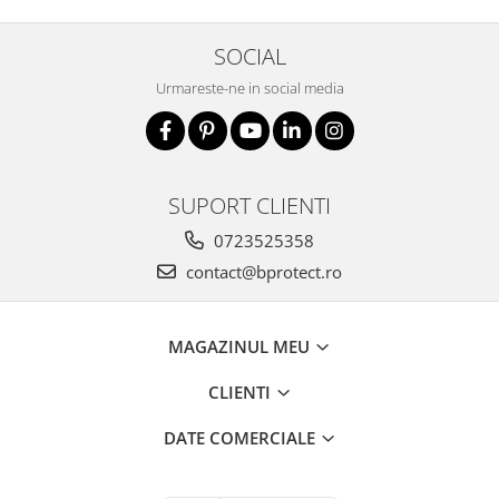
Fierastraie si circulare electrice
Iluminat si electrice
SOCIAL
Masini de amestecat si vopsit
Urmareste-ne in social media
Masini de gaurit si insurubat
Masini de slefuit si rindeluit
Masini multifunctionale
SUPORT CLIENTI
Polizoare unghiulare
0723525358
Scule electrice de banc
contact@bprotect.ro
Suflante aer cald si aspiratoare
Semnalizare și delimitare
Îmbrăcăminte
MAGAZINUL MEU
Articole de ploaie
CLIENTI
Combinezoane
Jachete
DATE COMERCIALE
Pantaloni
Pelerine