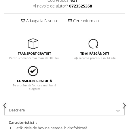
Cod Produs:
621
Trimmere
Ai nevoie de ajutor?
0723525358
Motosape si motoburghie
Motoburghie
Adauga la Favorite
Cere informatii
Motosapatoare
Mănuși protecție
Oferte
Pompe apa
TRANSPORT GRATUIT
TE-AI RĂZGÂNDIT?
Hidrofoare
Pentru comenzi mai mari de 300 lei.
Poți returna produsul în 14 zile.
Motopompe
Pompe de suprafata
CONSILIERE GRATUITĂ
Pompe submersibile
Te ajutăm să faci cea mai bună
alegere!
Prim ajutor
Protecția capului
Căști
Descriere
Protecția ochilor
Caracteristici :
Protecția respirației
Față: Piele de bovine netedă, hidrofobizată