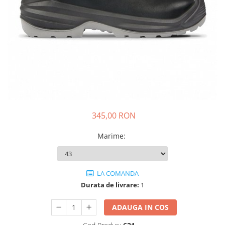
Drujbe termice
Echipamente medicale
Echipamente PSI
Generatoare si unelte pentru
santier
Betoniere
Generatoare
Unelte santier
345,00 RON
Lucru la înălțime
Motocoase
Marime
:
Accesorii motocoase
Foarfece de tuns gard viu si
arbusti
LA COMANDA
Masini si tractorase de tuns
Durata de livrare:
1
gazonul
ADAUGA IN COS
Motocoase termice