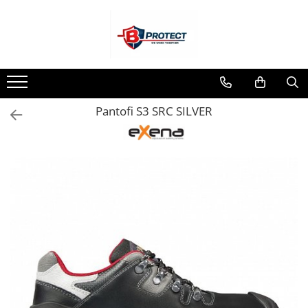
Toate Produsele
Atomizoare si pulverizatoare
Atomizoare
Pantofi S3 SRC SILVER
Pulverizatoare
Casa si gradina
Aspiratoare , suflante si tocatoare
Casa
Masini spalat cu presiune
Scule si unelte gradina
Diverse
Drujbe
Accesorii drujbe
Drujbe electrice