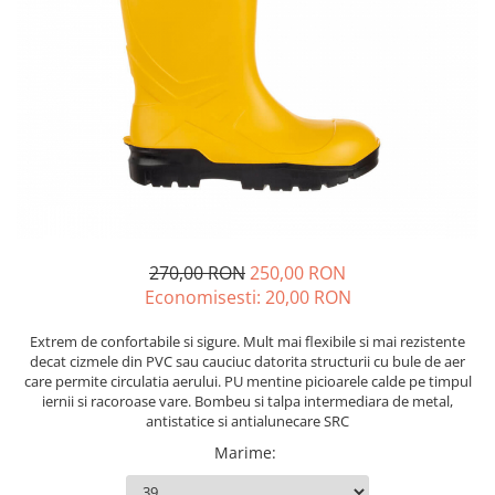
Echere si compasuri
Salopetă cu pieptar
Masini de gaurit si insurubat
Nivele
Tricouri
Nivele laser
Masini de slefuit si rindeluit
Veste
Rulete si metre
Masini multifunctionale
îmbrăcăminte unică folosinţă
Telemetre
Polizoare unghiulare
Industria Alimentară
Termometre
Scule electrice de banc
Accesorii industria alimentară
Suflante aer cald si aspiratoare
Combinezon
Jachete
Pantaloni
270,00 RON
250,00 RON
Protecţie ignifugă
Economisesti:
20,00
RON
Accesorii rezistente la flacără
Extrem de confortabile si sigure. Mult mai flexibile si mai rezistente
Combinezoane
decat cizmele din PVC sau cauciuc datorita structurii cu bule de aer
Hanorace
care permite circulatia aerului. PU mentine picioarele calde pe timpul
iernii si racoroase vare. Bombeu si talpa intermediara de metal,
Jachete
antistatice si antialunecare SRC
Pantaloni
Marime
:
Salopete cu pieptar