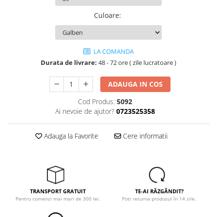
Tricouri
Veste
Culoare
:
îmbrăcăminte pentru damă
Rezistent la flacăra
LA COMANDA
Vizibilitate înalta hi-vis
Durata de livrare:
48 - 72 ore ( zile lucratoare )
îmbrăcăminte asistente/doctori
îmbrăcăminte bucătari
ADAUGA IN COS
îmbrăcăminte de lucru
Cod Produs:
5092
înaltă vizibilitate hi-vis
Ai nevoie de ajutor?
0723525358
Combinezoane
Hanorace
Adauga la Favorite
Cere informatii
Jachete
Pantaloni
Pantaloni scurti
Salopetă cu pieptar
TRANSPORT GRATUIT
TE-AI RĂZGÂNDIT?
Tricouri
Pentru comenzi mai mari de 300 lei.
Poți returna produsul în 14 zile.
Veste