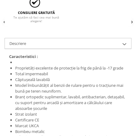
CONSILIERE GRATUITĂ
Te ajutăm să faci cea mai bună
alegere!
Descriere
Caracteristici :
Proprietăți excelente de protecție la frig de până la -17 grade
Total impermeabil
Căptușeală lavabilă
Model îmbunătățit al benzii de rulare pentru o tracțiune mai
bună pe teren neuniform.
Branț ortopedic suplimentar, lavabil, antibacterian, detașabil,
cu suport pentru arcadă și amortizare a călcâiului care
absoarbe șocurile
Strat izolant
Certificare CE
Marcat UKCA
Bombeu metalic