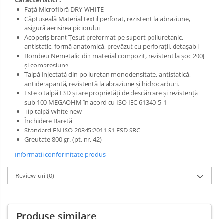
Caracteristici :
Salopetă cu pieptar
Faţă Microfibră DRY-WHITE
Tricouri
Căptuşeală Material textil perforat, rezistent la abraziune,
Veste
asigură aerisirea piciorului
Acoperiş branţ Ţesut preformat pe suport poliuretanic,
antistatic, formă anatomică, prevăzut cu perforaţii, detaşabil
Bombeu Nemetalic din material compozit, rezistent la şoc 200J
şi compresiune
Talpă Injectată din poliuretan monodensitate, antistatică,
antiderapantă, rezistentă la abraziune şi hidrocarburi.
Este o talpă ESD şi are proprietăţi de descărcare şi rezistenţă
sub 100 MEGAOHM în acord cu ISO IEC 61340-5-1
Tip talpă White new
Închidere Baretă
Standard EN ISO 20345:2011 S1 ESD SRC
Greutate 800 gr. (pt. nr. 42)
Informatii conformitate produs
Review-uri
(0)
Produse similare