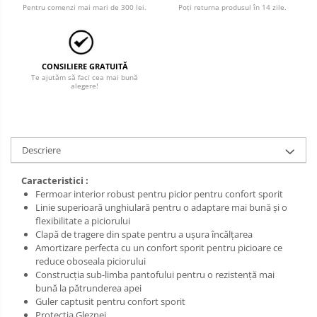
Salopetă cu pieptar
Pentru comenzi mai mari de 300 lei.
Poți returna produsul în 14 zile.
Tricouri
Veste
CONSILIERE GRATUITĂ
Te ajutăm să faci cea mai bună
alegere!
Descriere
Caracteristici :
Fermoar interior robust pentru picior pentru confort sporit
Linie superioară unghiulară pentru o adaptare mai bună și o
flexibilitate a piciorului
Clapă de tragere din spate pentru a ușura încălțarea
Amortizare perfecta cu un confort sporit pentru picioare ce
reduce oboseala piciorului
Construcția sub-limba pantofului pentru o rezistență mai
bună la pătrunderea apei
Guler captusit pentru confort sporit
Protectia Gleznei