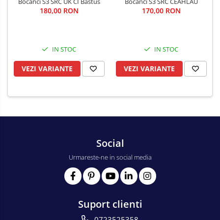
Bocanci S3 SRC UK CI Bastus
Bocanci S3 SRC CEAHLAU
180,00 RON
170,00 RON
IN STOC
IN STOC
VEZI VARIANTE
VEZI VARIANTE
Social
Urmareste-ne in social media
Suport clienti
0723525358