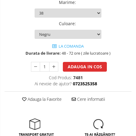
Marime
:
Salopete cu pieptar
Tricouri
Culoare
:
Veste
îmbrăcăminte pentru damă
Rezistent la flacăra
LA COMANDA
Vizibilitate înalta hi-vis
Durata de livrare:
48 - 72 ore ( zile lucratoare )
îmbrăcăminte asistente/doctori
ADAUGA IN COS
îmbrăcăminte bucătari
îmbrăcăminte de lucru
Cod Produs:
7481
Ai nevoie de ajutor?
0723525358
înaltă vizibilitate hi-vis
Combinezoane
Adauga la Favorite
Cere informatii
Hanorace
Jachete
Pantaloni
Pantaloni scurti
TRANSPORT GRATUIT
TE-AI RĂZGÂNDIT?