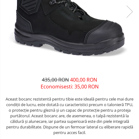
Unelte pentru masurat
Iluminat si electrice
Protecţie la pericole
Aparate de masura si detectie
Salopetă cu pieptar
Masini de amestecat si vopsit
Echere si compasuri
Tricouri
Masini de gaurit si insurubat
Nivele
Veste
Nivele laser
Masini de slefuit si rindeluit
îmbrăcăminte unică folosinţă
Rulete si metre
Masini multifunctionale
Industria Alimentară
Telemetre
Accesorii industria alimentară
Polizoare unghiulare
Termometre
Combinezon
Scule electrice de banc
Jachete
435,00 RON
400,00 RON
Suflante aer cald si aspiratoare
Pantaloni
Economisesti:
35,00
RON
Protecţie ignifugă
Aceast bocanc rezistentă pentru tibie este ideală pentru cele mai dure
condiții de lucru, este dotată cu caracteristici precum o talonieră TPU,
Accesorii rezistente la flacără
o protecție pentru gleznă și un capac de protecție pentru a proteja
Combinezoane
purtătorul. Aceast bocanc are, de asemenea, o talpă rezistentă la
căldură și alunecare, iar partea superioară este din piele integrală
Hanorace
pentru durabilitate. Dispune de un fermoar lateral cu eliberare rapidă
Jachete
pentru acces facil.
Pantaloni