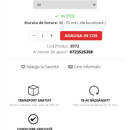
Salopete cu pieptar
Tricouri
IN STOC
Durata de livrare:
48 - 72 ore ( zile lucratoare )
Veste
îmbrăcăminte pentru damă
ADAUGA IN COS
Rezistent la flacăra
Cod Produs:
3972
Vizibilitate înalta hi-vis
Ai nevoie de ajutor?
0723525358
îmbrăcăminte asistente/doctori
îmbrăcăminte bucătari
Adauga la Favorite
Cere informatii
îmbrăcăminte de lucru
înaltă vizibilitate hi-vis
Combinezoane
Hanorace
TRANSPORT GRATUIT
TE-AI RĂZGÂNDIT?
Pentru comenzi mai mari de 300 lei.
Poți returna produsul în 14 zile.
Jachete
Pantaloni
Pantaloni scurti
CONSILIERE GRATUITĂ