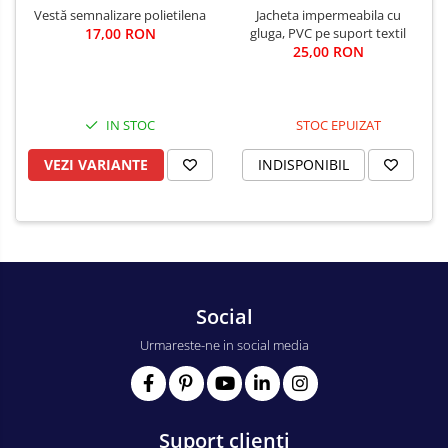
Vestă semnalizare polietilena
Jacheta impermeabila cu
17,00 RON
gluga, PVC pe suport textil
25,00 RON
IN STOC
STOC EPUIZAT
VEZI VARIANTE
INDISPONIBIL
Social
Urmareste-ne in social media
Suport clienti