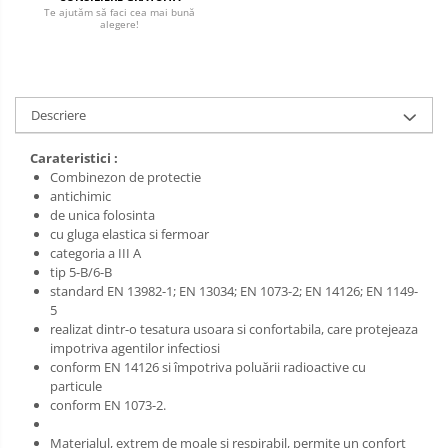
Salopetă cu pieptar
Te ajutăm să faci cea mai bună
alegere!
Tricouri
Veste
Descriere
Carateristici :
Combinezon de protectie
antichimic
de unica folosinta
cu gluga elastica si fermoar
categoria a III A
tip 5-B/6-B
standard EN 13982-1; EN 13034; EN 1073-2; EN 14126; EN 1149-
5
realizat dintr-o tesatura usoara si confortabila, care protejeaza
impotriva agentilor infectiosi
conform EN 14126 si împotriva poluării radioactive cu
particule
conform EN 1073-2.
Materialul, extrem de moale si respirabil, permite un confort