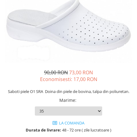
Drujbe termice
Echipamente medicale
Echipamente PSI
Generatoare si unelte pentru
santier
Betoniere
Generatoare
Unelte santier
Lucru la înălțime
90,00 RON
73,00 RON
Economisesti:
17,00
RON
Motocoase
Accesorii motocoase
Saboti piele O1 SRA Doina din piele de bovina, talpa din poliuretan.
Foarfece de tuns gard viu si
Marime
:
arbusti
Masini si tractorase de tuns
gazonul
LA COMANDA
Motocoase termice
Durata de livrare:
48 - 72 ore ( zile lucratoare )