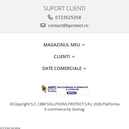
Fierastraie si circulare electrice
SUPORT CLIENTI
Iluminat si electrice
0723525358
Masini de amestecat si vopsit
contact@bprotect.ro
Masini de gaurit si insurubat
Masini de slefuit si rindeluit
MAGAZINUL MEU
Masini multifunctionale
Polizoare unghiulare
CLIENTI
Scule electrice de banc
DATE COMERCIALE
Suflante aer cald si aspiratoare
Semnalizare și delimitare
Îmbrăcăminte
Articole de ploaie
©Copyright S.C. CBM SOLUTIONS PROTECT S.R.L 2026
Platforma
Combinezoane
E-commerce by Gomag
Jachete
Pantaloni
Pelerine
0723525358