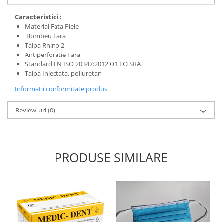
Protecția urechilor
Caracteristici :
Scule de mana
Material Fata Piele
Bombeu Fara
Capsatoare , multifuncionale si
Talpa Rhino 2
pistoale silicon
Antiperforatie Fara
Chei si truse chei
Standard EN ISO 20347:2012 O1 FO SRA
Talpa Injectata, poliuretan
Ciocane , clesti si foarfeci
Informatii conformitate produs
Debitare gresie / faianta si geamuri
Echipamente atelier
Review-uri
(0)
Fierastraie si topoare
Gletiere , spacluri si cuttere
PRODUSE SIMILARE
Pensule si trafaleti
Scari , lize si depozitare
Unelte pentru masurat
Aparate de masura si detectie
Echere si compasuri