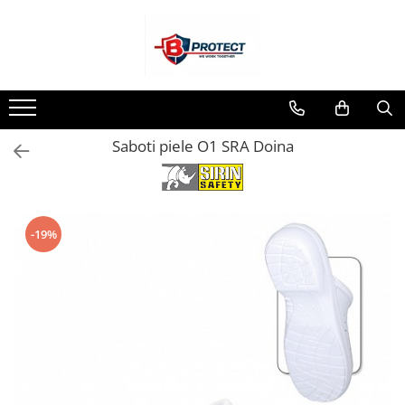
Toate Produsele
Atomizoare si pulverizatoare
Atomizoare
Saboti piele O1 SRA Doina
Pulverizatoare
Casa si gradina
Aspiratoare , suflante si tocatoare
Casa
-19%
Masini spalat cu presiune
Scule si unelte gradina
Diverse
Drujbe
Accesorii drujbe
Drujbe electrice