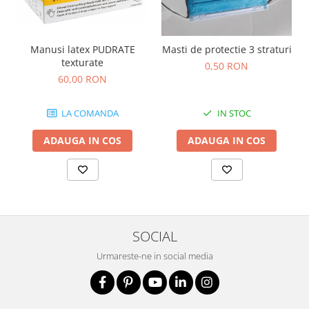
Nivele
Nivele laser
Rulete si metre
Manusi latex PUDRATE
Masti de protectie 3 straturi
Telemetre
texturate
0,50 RON
Termometre
60,00 RON
Scule electrice
LA COMANDA
IN STOC
Accesorii auto
Accesorii scule electrice
ADAUGA IN COS
ADAUGA IN COS
Aparate de sudat si lipit
Capsatoare si pistoale pneumatice
Consumabile scule electrice
Accesorii abrazive
SOCIAL
Accesorii pentru lustruire
Urmareste-ne in social media
Accesorii pentru slefuire
Discuri pentru debitare
Varfuri si discuri diamantate