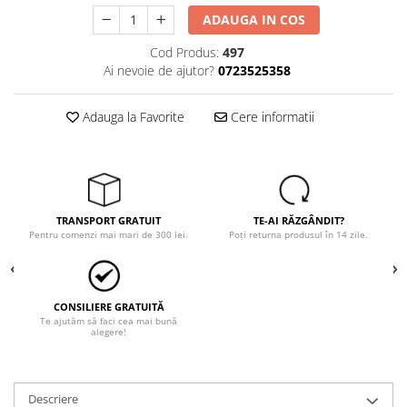
Trimmere
ADAUGA IN COS
Motosape si motoburghie
Cod Produs:
497
Motoburghie
Ai nevoie de ajutor?
0723525358
Motosapatoare
Mănuși protecție
Adauga la Favorite
Cere informatii
Oferte
Pompe apa
Hidrofoare
Motopompe
TRANSPORT GRATUIT
TE-AI RĂZGÂNDIT?
Pompe de suprafata
Pentru comenzi mai mari de 300 lei.
Poți returna produsul în 14 zile.
Pompe submersibile
Prim ajutor
CONSILIERE GRATUITĂ
Protecția capului
Te ajutăm să faci cea mai bună
alegere!
Căști
Protecția ochilor
Protecția respirației
Descriere