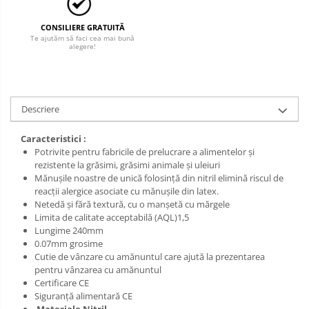
Salopetă cu pieptar
Tricouri
CONSILIERE GRATUITĂ
Veste
Te ajutăm să faci cea mai bună
alegere!
Descriere
Caracteristici :
Potrivite pentru fabricile de prelucrare a alimentelor și
rezistente la grăsimi, grăsimi animale și uleiuri
Mănușile noastre de unică folosință din nitril elimină riscul de
reacții alergice asociate cu mănușile din latex.
Netedă și fără textură, cu o manșetă cu mărgele
Limita de calitate acceptabilă (AQL)1,5
Lungime 240mm
0.07mm grosime
Cutie de vânzare cu amănuntul care ajută la prezentarea
pentru vânzarea cu amănuntul
Certificare CE
Siguranță alimentară CE