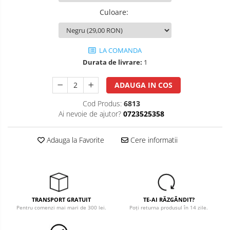
Culoare
:
Salopete cu pieptar
Tricouri
Veste
LA COMANDA
îmbrăcăminte pentru damă
Durata de livrare:
1
Rezistent la flacăra
ADAUGA IN COS
Vizibilitate înalta hi-vis
îmbrăcăminte asistente/doctori
Cod Produs:
6813
Ai nevoie de ajutor?
0723525358
îmbrăcăminte bucătari
îmbrăcăminte de lucru
Adauga la Favorite
Cere informatii
înaltă vizibilitate hi-vis
Combinezoane
Hanorace
Jachete
TRANSPORT GRATUIT
TE-AI RĂZGÂNDIT?
Pantaloni
Pentru comenzi mai mari de 300 lei.
Poți returna produsul în 14 zile.
Pantaloni scurti