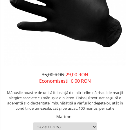
Unelte pentru masurat
Iluminat si electrice
Protecţie la pericole
Aparate de masura si detectie
Salopetă cu pieptar
Masini de amestecat si vopsit
Echere si compasuri
Tricouri
Masini de gaurit si insurubat
Nivele
Veste
Nivele laser
Masini de slefuit si rindeluit
îmbrăcăminte unică folosinţă
Rulete si metre
Masini multifunctionale
Industria Alimentară
Telemetre
Accesorii industria alimentară
Polizoare unghiulare
Termometre
Combinezon
Scule electrice de banc
Jachete
35,00 RON
29,00 RON
Suflante aer cald si aspiratoare
Pantaloni
Economisesti:
6,00
RON
Protecţie ignifugă
Mănușile noastre de unică folosință din nitril elimină riscul de reacții
alergice asociate cu mănușile din latex. Finisajul texturat asigură o
Accesorii rezistente la flacără
aderență și o dexteritate îmbunătățită a vârfurilor degetelor, atât în
Combinezoane
condiții de umezeală, cât și pe uscat. 100 manusi per cutie
Hanorace
Marime
:
Jachete
Pantaloni