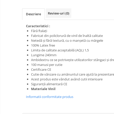
Pompe apa
Hidrofoare
Prim
ajutor
Review-uri
(0)
Descriere
Motopompe
Protecția
Pompe de suprafata
capului
Caracteristici :
Scule de
Pompe submersibile
Fără ftalați
mana
Fabricat din policlorură de vinil de înaltă calitate
Căști
Netedă și fără textură, cu o manșetă cu mărgele
Scule
100% Latex free
Protecția ochilor
electrice
Limita de calitate acceptabilă (AQL) 1,5
Semnalizare
Protecția respirației
Lungime 240mm
și
Ambidextru ce se potrivește utilizatorilor stângaci și dr
Protecția urechilor
delimitare
100 manusi per cutie
Certificare CE
Capsatoare , multifuncionale si
Cutie de vânzare cu amănuntul care ajută la prezenta
pistoale silicon
Acest produs este vândut având cutii interioare
Chei si truse chei
Siguranță alimentară CE
Materiale Vinil
Ciocane , clesti si foarfeci
Informatii conformitate produs
Debitare gresie / faianta si geamuri
Echipamente atelier