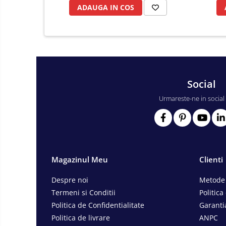
ADAUGA IN COS
Consumabile scule electrice
Accesorii abrazive
Accesorii pentru lustruire
Accesorii pentru slefuire
Discuri pentru debitare
Varfuri si discuri diamantate
Social
Fierastraie si circulare electrice
Urmareste-ne in social
Iluminat si electrice
Masini de amestecat si vopsit
Masini de gaurit si insurubat
Masini de slefuit si rindeluit
Magazinul Meu
Clienti
Masini multifunctionale
Despre noi
Metode 
Polizoare unghiulare
Termeni si Conditii
Politica
Scule electrice de banc
Politica de Confidentialitate
Garanti
Politica de livrare
ANPC
Suflante aer cald si aspiratoare