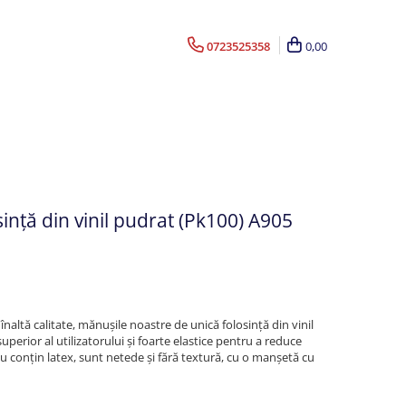
0723525358
0,00
ință din vinil pudrat (Pk100) A905
 înaltă calitate, mănușile noastre de unică folosință din vinil
perior al utilizatorului și foarte elastice pentru a reduce
 conțin latex, sunt netede și fără textură, cu o manșetă cu