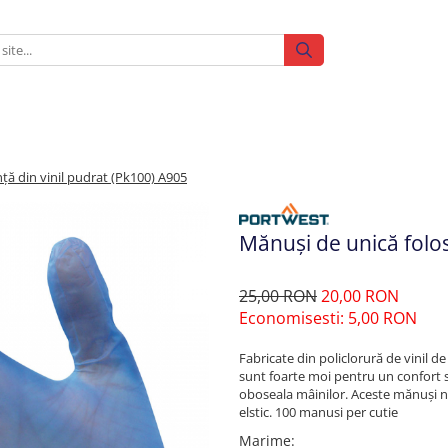
ță din vinil pudrat (Pk100) A905
Mănuși de unică folos
25,00 RON
20,00 RON
Economisesti:
5,00
RON
Fabricate din policlorură de vinil de
sunt foarte moi pentru un confort su
oboseala mâinilor. Aceste mănuși nu
elstic. 100 manusi per cutie
Marime
: