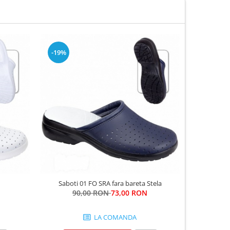
-19%
Saboti 01 FO SRA fara bareta Stela
Saboti O1 FO SRA far
90,00 RON
73,00 RON
LA COMANDA