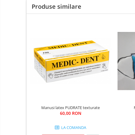
Fierastraie si topoare
Produse similare
Gletiere , spacluri si cuttere
Pensule si trafaleti
Scari , lize si depozitare
Unelte pentru masurat
Aparate de masura si detectie
Echere si compasuri
Nivele
Nivele laser
Rulete si metre
Telemetre
Termometre
Accesorii auto
Manusi latex PUDRATE texturate
60,00 RON
Accesorii scule electrice
Aparate de sudat si lipit
LA COMANDA
Capsatoare si pistoale pneumatice