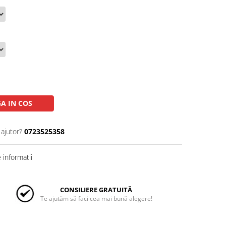
A IN COS
 ajutor?
0723525358
informatii
CONSILIERE GRATUITĂ
Te ajutăm să faci cea mai bună alegere!