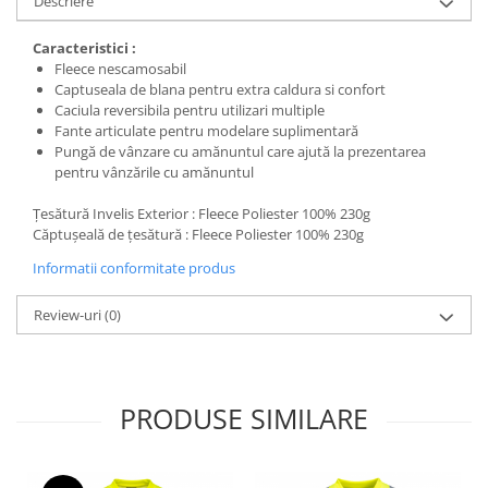
Descriere
Protecția urechilor
Caracteristici :
Scule de mana
Fleece nescamosabil
Capsatoare , multifuncionale si
Captuseala de blana pentru extra caldura si confort
pistoale silicon
Caciula reversibila pentru utilizari multiple
Fante articulate pentru modelare suplimentară
Chei si truse chei
Pungă de vânzare cu amănuntul care ajută la prezentarea
Ciocane , clesti si foarfeci
pentru vânzările cu amănuntul
Debitare gresie / faianta si geamuri
Țesătură Invelis Exterior : Fleece Poliester 100% 230g
Căptușeală de țesătură : Fleece Poliester 100% 230g
Echipamente atelier
Informatii conformitate produs
Fierastraie si topoare
Gletiere , spacluri si cuttere
Review-uri
(0)
Pensule si trafaleti
Scari , lize si depozitare
Unelte pentru masurat
PRODUSE SIMILARE
Aparate de masura si detectie
Echere si compasuri