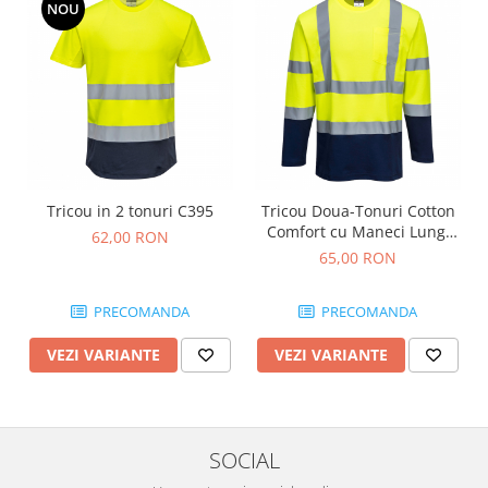
NOU
Nivele
Nivele laser
Rulete si metre
Telemetre
Termometre
Scule electrice
Accesorii auto
Tricou in 2 tonuri C395
Tricou Doua-Tonuri Cotton
Accesorii scule electrice
Comfort cu Maneci Lungi
62,00 RON
Aparate de sudat si lipit
S280
65,00 RON
Capsatoare si pistoale pneumatice
PRECOMANDA
PRECOMANDA
Consumabile scule electrice
Accesorii abrazive
VEZI VARIANTE
VEZI VARIANTE
Accesorii pentru lustruire
Accesorii pentru slefuire
Discuri pentru debitare
SOCIAL
Varfuri si discuri diamantate