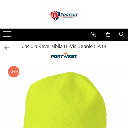
Toate Produsele
Atomizoare si pulverizatoare
Atomizoare
Caciula Reversibila Hi-Vis Beanie HA14
Pulverizatoare
Casa si gradina
Aspiratoare , suflante si tocatoare
-29%
Casa
Masini spalat cu presiune
Scule si unelte gradina
Diverse
Drujbe
Accesorii drujbe
Drujbe electrice