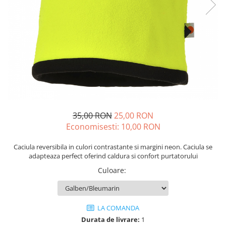
Drujbe termice
Echipamente medicale
Echipamente PSI
Generatoare si unelte pentru
santier
Betoniere
Generatoare
Unelte santier
35,00 RON
25,00 RON
Lucru la înălțime
Economisesti:
10,00
RON
Motocoase
Accesorii motocoase
Caciula reversibila in culori contrastante si margini neon. Caciula se
adapteaza perfect oferind caldura si confort purtatorului
Foarfece de tuns gard viu si
arbusti
Culoare
:
Masini si tractorase de tuns
gazonul
LA COMANDA
Motocoase termice
Durata de livrare:
1