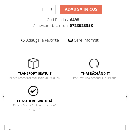
Trimmere
ADAUGA IN COS
Motosape si motoburghie
Motoburghie
Cod Produs:
6498
Ai nevoie de ajutor?
0723525358
Motosapatoare
Mănuși protecție
Adauga la Favorite
Cere informatii
Oferte
Pompe apa
Hidrofoare
Motopompe
TRANSPORT GRATUIT
TE-AI RĂZGÂNDIT?
Pompe de suprafata
Pentru comenzi mai mari de 300 lei.
Poți returna produsul în 14 zile.
Pompe submersibile
Prim ajutor
Protecția capului
CONSILIERE GRATUITĂ
Te ajutăm să faci cea mai bună
Căști
alegere!
Protecția ochilor
Protecția respirației