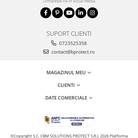
Fierastraie si circulare electrice
Urmareste-ne in social media
Iluminat si electrice
Masini de amestecat si vopsit
Masini de gaurit si insurubat
SUPORT CLIENTI
Masini de slefuit si rindeluit
0723525358
Masini multifunctionale
contact@bprotect.ro
Polizoare unghiulare
Scule electrice de banc
MAGAZINUL MEU
Suflante aer cald si aspiratoare
CLIENTI
Semnalizare și delimitare
Îmbrăcăminte
DATE COMERCIALE
Articole de ploaie
Combinezoane
Jachete
Pantaloni
©Copyright S.C. CBM SOLUTIONS PROTECT S.R.L 2026
Platforma
Pelerine