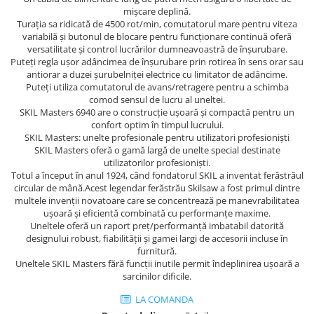
Tricouri
mişcare deplină.
Veste
Turaţia sa ridicată de 4500 rot/min, comutatorul mare pentru viteza
variabilă şi butonul de blocare pentru funcţionare continuă oferă
îmbrăcăminte pentru damă
versatilitate şi control lucrărilor dumneavoastră de înşurubare.
Rezistent la flacăra
Puteţi regla uşor adâncimea de înşurubare prin rotirea în sens orar sau
antiorar a duzei şurubelniţei electrice cu limitator de adâncime.
Vizibilitate înalta hi-vis
Puteţi utiliza comutatorul de avans/retragere pentru a schimba
îmbrăcăminte asistente/doctori
comod sensul de lucru al uneltei.
SKIL Masters 6940 are o construcţie uşoară şi compactă pentru un
îmbrăcăminte bucătari
confort optim în timpul lucrului.
îmbrăcăminte de lucru
SKIL Masters: unelte profesionale pentru utilizatori profesionişti
înaltă vizibilitate hi-vis
SKIL Masters oferă o gamă largă de unelte special destinate
utilizatorilor profesionişti.
Combinezoane
Totul a început în anul 1924, când fondatorul SKIL a inventat ferăstrăul
circular de mână.Acest legendar ferăstrău Skilsaw a fost primul dintre
Hanorace
multele invenţii novatoare care se concentrează pe manevrabilitatea
Jachete
uşoară şi eficientă combinată cu performanţe maxime.
Uneltele oferă un raport preţ/performanţă imbatabil datorită
Pantaloni
designului robust, fiabilităţii şi gamei largi de accesorii incluse în
Pantaloni scurti
furnitură.
Salopetă cu pieptar
Uneltele SKIL Masters fără funcţii inutile permit îndeplinirea uşoară a
sarcinilor dificile.
Tricouri
Veste
LA COMANDA