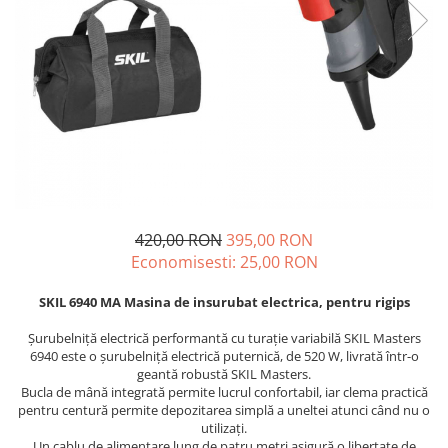
Echere si compasuri
Salopetă cu pieptar
Masini de gaurit si insurubat
Nivele
Tricouri
Nivele laser
Masini de slefuit si rindeluit
Veste
Rulete si metre
Masini multifunctionale
îmbrăcăminte unică folosinţă
Telemetre
Polizoare unghiulare
Industria Alimentară
Termometre
Scule electrice de banc
Accesorii industria alimentară
Suflante aer cald si aspiratoare
Combinezon
Jachete
Pantaloni
420,00 RON
395,00 RON
Economisesti:
25,00
RON
Protecţie ignifugă
Accesorii rezistente la flacără
SKIL 6940 MA Masina de insurubat electrica, pentru rigips
Combinezoane
Şurubelniţă electrică performantă cu turaţie variabilă SKIL Masters
Hanorace
6940 este o şurubelniţă electrică puternică, de 520 W, livrată într-o
Jachete
geantă robustă SKIL Masters.
Bucla de mână integrată permite lucrul confortabil, iar clema practică
Pantaloni
pentru centură permite depozitarea simplă a uneltei atunci când nu o
Salopete cu pieptar
utilizaţi.
Un cablu de alimentare lung de patru metri asigură o libertate de