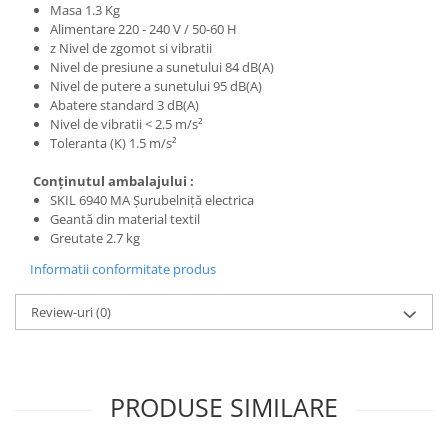
Masa 1.3 Kg
Alimentare 220 - 240 V / 50-60 H
z Nivel de zgomot si vibratii
Nivel de presiune a sunetului 84 dB(A)
Nivel de putere a sunetului 95 dB(A)
Abatere standard 3 dB(A)
Nivel de vibratii < 2.5 m/s²
Toleranta (K) 1.5 m/s²
Conţinutul ambalajului :
SKIL 6940 MA Şurubelniţă electrica
Geantă din material textil
Greutate 2.7 kg
Informatii conformitate produs
Review-uri
(0)
PRODUSE SIMILARE