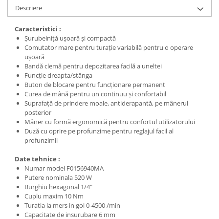
Descriere
Caracteristici :
Şurubelniţă uşoară şi compactă
Comutator mare pentru turaţie variabilă pentru o operare
uşoară
Bandă clemă pentru depozitarea facilă a uneltei
Funcţie dreapta/stânga
Buton de blocare pentru funcţionare permanent
Curea de mână pentru un continuu şi confortabil
Suprafaţă de prindere moale, antiderapantă, pe mânerul
posterior
Mâner cu formă ergonomică pentru confortul utilizatorului
Duză cu oprire pe profunzime pentru reglajul facil al
profunzimii
Date tehnice :
Numar model F0156940MA
Putere nominala 520 W
Burghiu hexagonal 1/4"
Cuplu maxim 10 Nm
Turatia la mers in gol 0-4500 /min
Capacitate de insurubare 6 mm