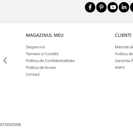
Nivele
Nivele laser
Rulete si metre
Telemetre
Termometre
MAGAZINUL MEU
CLIENTI
Scule electrice
Despre noi
Metode de
Accesorii auto
Termeni si Conditii
Politica d
Accesorii scule electrice
Politica de Confidentialitate
Garantia 
Politica de livrare
ANPC
Aparate de sudat si lipit
Contact
Capsatoare si pistoale pneumatice
Consumabile scule electrice
Accesorii abrazive
Accesorii pentru lustruire
Accesorii pentru slefuire
Discuri pentru debitare
0723525358
Varfuri si discuri diamantate