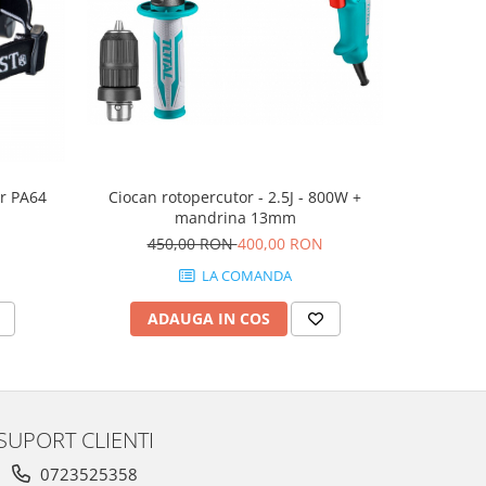
-5%
er PA64
Ciocan rotopercutor - 2.5J - 800W +
Masina d
mandrina 13mm
2.0A
450,00 RON
400,00 RON
55
LA COMANDA
ADAUGA IN COS
AD
SUPORT CLIENTI
0723525358