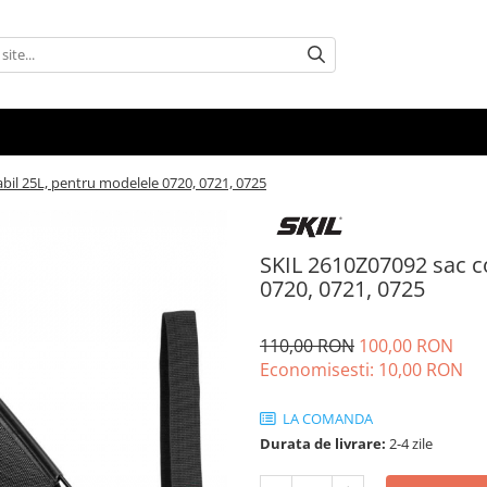
abil 25L, pentru modelele 0720, 0721, 0725
SKIL 2610Z07092 sac co
0720, 0721, 0725
110,00 RON
100,00 RON
Economisesti:
10,00
RON
LA COMANDA
Durata de livrare:
2-4 zile