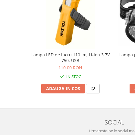
Protecția urechilor
Scule de mana
Capsatoare , multifuncionale si
pistoale silicon
Chei si truse chei
Ciocane , clesti si foarfeci
Lampa LED de lucru 110 lm, Li-ion 3.7V
Lampa p
Debitare gresie / faianta si geamuri
750, USB
Echipamente atelier
110,00 RON
Fierastraie si topoare
IN STOC
Gletiere , spacluri si cuttere
ADAUGA IN COS
Pensule si trafaleti
Scari , lize si depozitare
Unelte pentru masurat
SOCIAL
Aparate de masura si detectie
Echere si compasuri
Urmareste-ne in social me