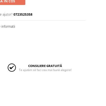
A IN COS
e ajutor?
0723525358
informatii
CONSILIERE GRATUITĂ
Te ajutăm să faci cea mai bună alegere!