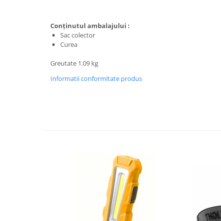
Trimmere
Motosape si motoburghie
Conţinutul ambalajului :
Motoburghie
Sac colector
Motosapatoare
Curea
Mănuși protecție
Greutate 1.09 kg
Oferte
Informatii conformitate produs
Pompe apa
Hidrofoare
Motopompe
Pompe de suprafata
Pompe submersibile
Prim ajutor
Protecția capului
Căști
Protecția ochilor
Protecția respirației