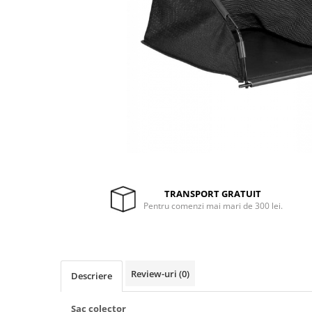
Drujbe termice
Echipamente medicale
Echipamente PSI
Generatoare si unelte pentru
santier
Betoniere
Generatoare
Unelte santier
Lucru la înălțime
Motocoase
TRANSPORT GRATUIT
Accesorii motocoase
Pentru comenzi mai mari de 300 lei.
Foarfece de tuns gard viu si
arbusti
Masini si tractorase de tuns
gazonul
Review-uri
(0)
Descriere
Motocoase termice
Sac colector