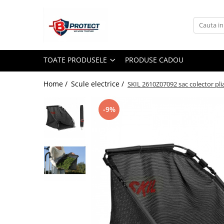
Toate Produsele
Atomizoare si pulverizatoare
TOATE PRODUSELE
PRODUSE CADOU
Atomizoare
Pulverizatoare
Home /
Scule electrice /
SKIL 2610Z07092 sac colector pli
Casa si gradina
-9%
Aspiratoare , suflante si tocatoare
Casa
Masini spalat cu presiune
Scule si unelte gradina
Diverse
Drujbe
Accesorii drujbe
Drujbe electrice