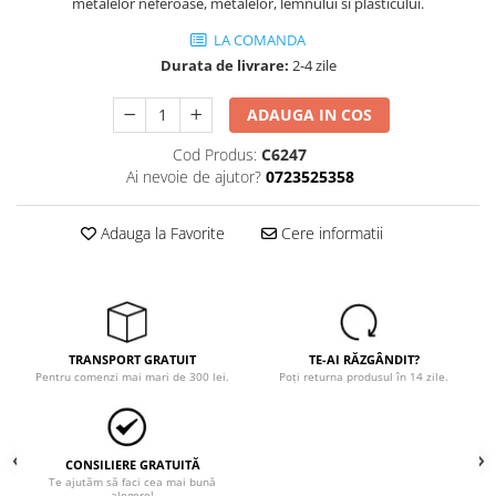
Trimmere
metalelor neferoase, metalelor, lemnului si plasticului.
Motosape si motoburghie
LA COMANDA
Motoburghie
Durata de livrare:
2-4 zile
Motosapatoare
ADAUGA IN COS
Mănuși protecție
Cod Produs:
C6247
Oferte
Ai nevoie de ajutor?
0723525358
Pompe apa
Hidrofoare
Adauga la Favorite
Cere informatii
Motopompe
Pompe de suprafata
Pompe submersibile
Prim ajutor
TRANSPORT GRATUIT
TE-AI RĂZGÂNDIT?
Pentru comenzi mai mari de 300 lei.
Poți returna produsul în 14 zile.
Protecția capului
Căști
Protecția ochilor
CONSILIERE GRATUITĂ
Protecția respirației
Te ajutăm să faci cea mai bună
alegere!