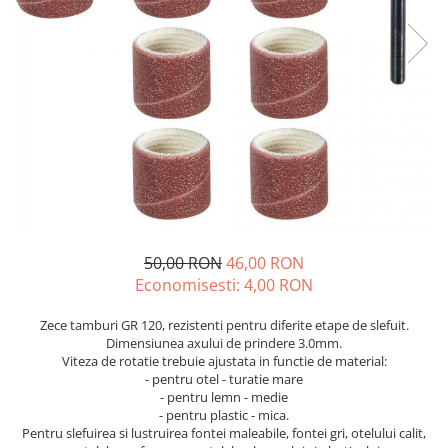
Drujbe termice
Echipamente medicale
Echipamente PSI
Generatoare si unelte pentru
santier
Betoniere
Generatoare
Unelte santier
Lucru la înălțime
Motocoase
50,00 RON
46,00 RON
Economisesti:
4,00
RON
Accesorii motocoase
Foarfece de tuns gard viu si
Zece tamburi GR 120, rezistenti pentru diferite etape de slefuit.
arbusti
Dimensiunea axului de prindere 3.0mm.
Viteza de rotatie trebuie ajustata in functie de material:
Masini si tractorase de tuns
- pentru otel - turatie mare
gazonul
- pentru lemn - medie
- pentru plastic - mica.
Motocoase termice
Pentru slefuirea si lustruirea fontei maleabile, fontei gri, otelului calit,