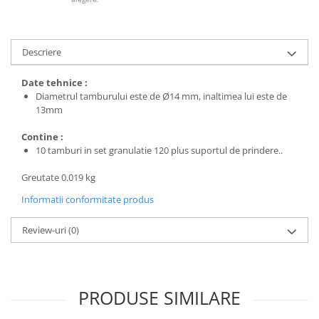
Protecția urechilor
Scule de mana
Descriere
Capsatoare , multifuncionale si
pistoale silicon
Date tehnice :
Chei si truse chei
Diametrul tamburului este de Ø14 mm, inaltimea lui este de
13mm
Ciocane , clesti si foarfeci
Debitare gresie / faianta si geamuri
Contine :
10 tamburi in set granulatie 120 plus suportul de prindere..
Echipamente atelier
Greutate 0.019 kg
Fierastraie si topoare
Informatii conformitate produs
Gletiere , spacluri si cuttere
Pensule si trafaleti
Review-uri
(0)
Scari , lize si depozitare
Unelte pentru masurat
Aparate de masura si detectie
PRODUSE SIMILARE
Echere si compasuri