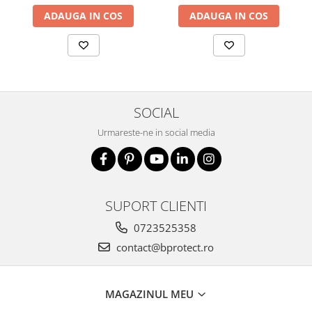
Fierastraie si circulare electrice
ADAUGA IN COS
ADAUGA IN COS
Iluminat si electrice
Masini de amestecat si vopsit
Masini de gaurit si insurubat
Masini de slefuit si rindeluit
SOCIAL
Masini multifunctionale
Polizoare unghiulare
Urmareste-ne in social media
Scule electrice de banc
Suflante aer cald si aspiratoare
Semnalizare și delimitare
SUPORT CLIENTI
Îmbrăcăminte
0723525358
Articole de ploaie
contact@bprotect.ro
Combinezoane
Jachete
Pantaloni
MAGAZINUL MEU
Pelerine