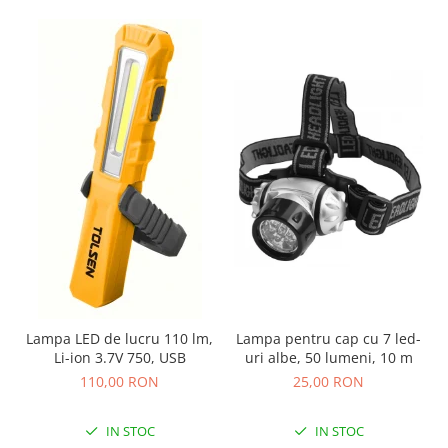
Nivele
Nivele laser
Rulete si metre
Telemetre
Termometre
Scule electrice
Accesorii auto
Accesorii scule electrice
Aparate de sudat si lipit
Capsatoare si pistoale pneumatice
Consumabile scule electrice
Accesorii abrazive
Lampa LED de lucru 110 lm,
Lampa pentru cap cu 7 led-
Accesorii pentru lustruire
Li-ion 3.7V 750, USB
uri albe, 50 lumeni, 10 m
Accesorii pentru slefuire
110,00 RON
25,00 RON
Discuri pentru debitare
Varfuri si discuri diamantate
IN STOC
IN STOC