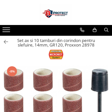
Toate Produsele
Atomizoare si pulverizatoare
Atomizoare
Set ax si 10 tamburi din corindon pentru
Pulverizatoare
slefuire, 14mm, GR120, Proxxon 28978
Casa si gradina
Aspiratoare , suflante si tocatoare
Casa
Masini spalat cu presiune
-8%
Scule si unelte gradina
Diverse
Drujbe
Accesorii drujbe
Drujbe electrice