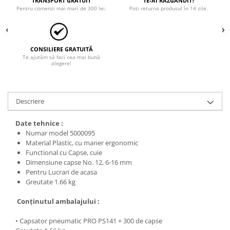
TRANSPORT GRATUIT
TE-AI RĂZGÂNDIT?
Pentru comenzi mai mari de 300 lei.
Poți returna produsul în 14 zile.
Protecția urechilor
Scule de mana
Capsatoare , multifuncionale si
pistoale silicon
CONSILIERE GRATUITĂ
Te ajutăm să faci cea mai bună
alegere!
Chei si truse chei
Ciocane , clesti si foarfeci
Debitare gresie / faianta si geamuri
Descriere
Echipamente atelier
Date tehnice :
Fierastraie si topoare
Numar model 5000095
Material Plastic, cu maner ergonomic
Gletiere , spacluri si cuttere
Functional cu Capse, cuie
Pensule si trafaleti
Dimensiune capse No. 12, 6-16 mm
Pentru Lucrari de acasa
Scari , lize si depozitare
Greutate 1.66 kg
Unelte pentru masurat
Conţinutul ambalajului :
Aparate de masura si detectie
• Capsator pneumatic PRO PS141 + 300 de capse
Echere si compasuri