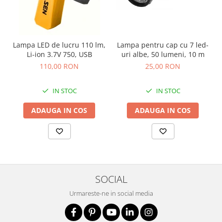
Fierastraie si circulare electrice
Iluminat si electrice
Masini de amestecat si vopsit
Lampa LED de lucru 110 lm,
Lampa pentru cap cu 7 led-
Masini de gaurit si insurubat
Li-ion 3.7V 750, USB
uri albe, 50 lumeni, 10 m
Masini de slefuit si rindeluit
110,00 RON
25,00 RON
Masini multifunctionale
IN STOC
IN STOC
Polizoare unghiulare
Scule electrice de banc
ADAUGA IN COS
ADAUGA IN COS
Suflante aer cald si aspiratoare
Semnalizare și delimitare
Îmbrăcăminte
Articole de ploaie
SOCIAL
Combinezoane
Urmareste-ne in social media
Jachete
Pantaloni
Pelerine