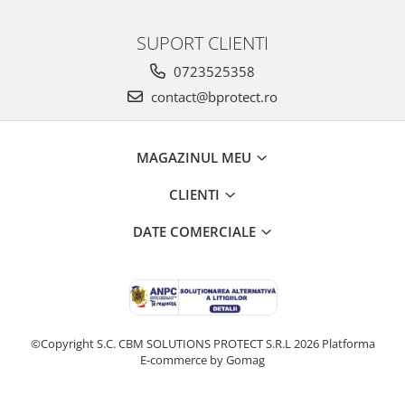
Salopetă cu pieptar
SUPORT CLIENTI
Echipamente de lucru
Camasa
0723525358
Combinezoane
contact@bprotect.ro
Hanorace
Jachete
MAGAZINUL MEU
Pantaloni
Pantaloni scurţi
CLIENTI
Protecţie la pericole
DATE COMERCIALE
Salopetă cu pieptar
Tricouri
Veste
îmbrăcăminte unică folosinţă
Industria Alimentară
©Copyright S.C. CBM SOLUTIONS PROTECT S.R.L 2026
Platforma
Accesorii industria alimentară
E-commerce by Gomag
Combinezon
Jachete