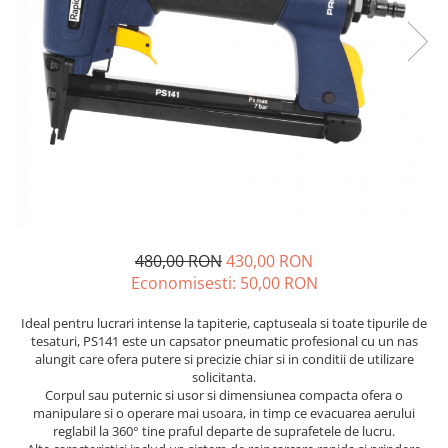
Drujbe termice
Echipamente medicale
Echipamente PSI
Generatoare si unelte pentru
santier
Betoniere
Generatoare
Unelte santier
Lucru la înălțime
Motocoase
480,00 RON
430,00 RON
Economisesti:
50,00
RON
Accesorii motocoase
Foarfece de tuns gard viu si
Ideal pentru lucrari intense la tapiterie, captuseala si toate tipurile de
arbusti
tesaturi, PS141 este un capsator pneumatic profesional cu un nas
alungit care ofera putere si precizie chiar si in conditii de utilizare
Masini si tractorase de tuns
solicitanta.
gazonul
Corpul sau puternic si usor si dimensiunea compacta ofera o
manipulare si o operare mai usoara, in timp ce evacuarea aerului
Motocoase termice
reglabil la 360° tine praful departe de suprafetele de lucru.