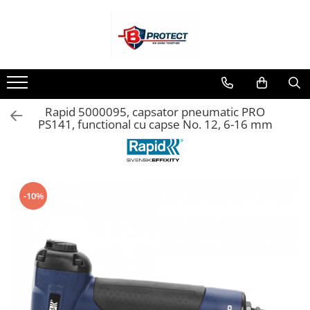
Toate Produsele
Atomizoare si pulverizatoare
Atomizoare
Rapid 5000095, capsator pneumatic PRO
Pulverizatoare
PS141, functional cu capse No. 12, 6-16 mm
Casa si gradina
Aspiratoare , suflante si tocatoare
Casa
Masini spalat cu presiune
-10%
Scule si unelte gradina
Diverse
Drujbe
Accesorii drujbe
Drujbe electrice