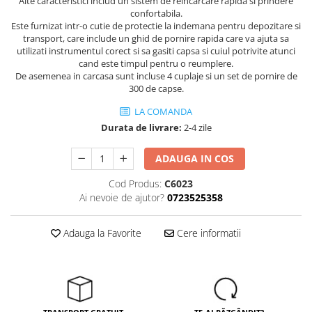
Trimmere
Alte caracteristici includ un sistem de reincarcare rapida si prindere
confortabila.
Motosape si motoburghie
Este furnizat intr-o cutie de protectie la indemana pentru depozitare si
transport, care include un ghid de pornire rapida care va ajuta sa
Motoburghie
utilizati instrumentul corect si sa gasiti capsa si cuiul potrivite atunci
Motosapatoare
cand este timpul pentru o reumplere.
De asemenea in carcasa sunt incluse 4 cuplaje si un set de pornire de
Mănuși protecție
300 de capse.
Oferte
LA COMANDA
Pompe apa
Durata de livrare:
2-4 zile
Hidrofoare
ADAUGA IN COS
Motopompe
Pompe de suprafata
Cod Produs:
C6023
Ai nevoie de ajutor?
0723525358
Pompe submersibile
Prim ajutor
Adauga la Favorite
Cere informatii
Protecția capului
Căști
Protecția ochilor
Protecția respirației