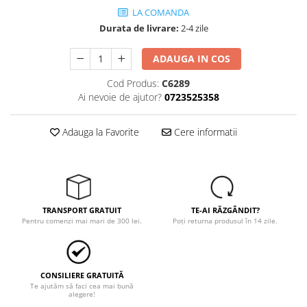
Tricouri
LA COMANDA
Veste
Durata de livrare:
2-4 zile
îmbrăcăminte pentru damă
Rezistent la flacăra
ADAUGA IN COS
Vizibilitate înalta hi-vis
Cod Produs:
C6289
îmbrăcăminte asistente/doctori
Ai nevoie de ajutor?
0723525358
îmbrăcăminte bucătari
îmbrăcăminte de lucru
Adauga la Favorite
Cere informatii
înaltă vizibilitate hi-vis
Combinezoane
Hanorace
Jachete
TRANSPORT GRATUIT
TE-AI RĂZGÂNDIT?
Pantaloni
Pentru comenzi mai mari de 300 lei.
Poți returna produsul în 14 zile.
Pantaloni scurti
Salopetă cu pieptar
Tricouri
CONSILIERE GRATUITĂ
Te ajutăm să faci cea mai bună
Veste
alegere!