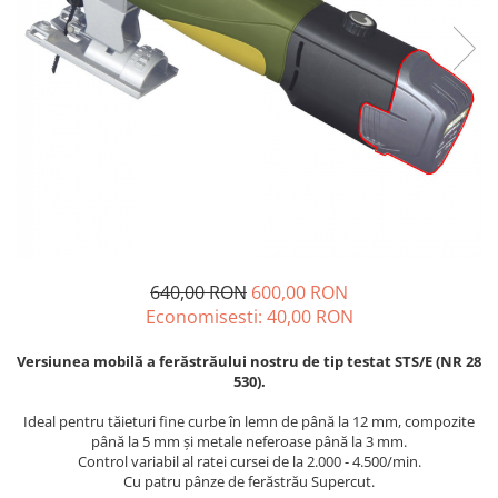
Echere si compasuri
Salopetă cu pieptar
Masini de gaurit si insurubat
Nivele
Tricouri
Nivele laser
Masini de slefuit si rindeluit
Veste
Rulete si metre
Masini multifunctionale
îmbrăcăminte unică folosinţă
Telemetre
Polizoare unghiulare
Industria Alimentară
Termometre
Scule electrice de banc
Accesorii industria alimentară
Suflante aer cald si aspiratoare
Combinezon
Jachete
Pantaloni
640,00 RON
600,00 RON
Protecţie ignifugă
Economisesti:
40,00
RON
Accesorii rezistente la flacără
Combinezoane
Versiunea mobilă a ferăstrăului nostru de tip testat STS/E (NR 28
530).
Hanorace
Jachete
Ideal pentru tăieturi fine curbe în lemn de până la 12 mm, compozite
până la 5 mm și metale neferoase până la 3 mm.
Pantaloni
Control variabil al ratei cursei de la 2.000 - 4.500/min.
Salopete cu pieptar
Cu patru pânze de ferăstrău Supercut.