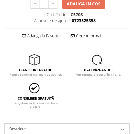
Tricouri
ADAUGA IN COS
Veste
Cod Produs:
C5708
îmbrăcăminte pentru damă
Ai nevoie de ajutor?
0723525358
Rezistent la flacăra
Vizibilitate înalta hi-vis
Adauga la Favorite
Cere informatii
îmbrăcăminte asistente/doctori
îmbrăcăminte bucătari
îmbrăcăminte de lucru
înaltă vizibilitate hi-vis
TRANSPORT GRATUIT
TE-AI RĂZGÂNDIT?
Combinezoane
Pentru comenzi mai mari de 300 lei.
Poți returna produsul în 14 zile.
Hanorace
Jachete
Pantaloni
CONSILIERE GRATUITĂ
Te ajutăm să faci cea mai bună
Pantaloni scurti
alegere!
Salopetă cu pieptar
Tricouri
Veste
Descriere