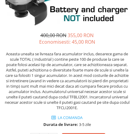
Echere si compasuri
Salopetă cu pieptar
Masini de gaurit si insurubat
Nivele
Tricouri
Nivele laser
Masini de slefuit si rindeluit
Veste
Rulete si metre
Masini multifunctionale
îmbrăcăminte unică folosinţă
Telemetre
400,00 RON
355,00 RON
Polizoare unghiulare
Industria Alimentară
Termometre
Economisesti:
45,00
RON
Scule electrice de banc
Accesorii industria alimentară
Aceasta unealta se livreaza fara acumulator inclus, deoarece gama de
Suflante aer cald si aspiratoare
Combinezon
scule TOTAL ( Industrial ) contine peste 100 de produse la care se
Jachete
poate folosi acelasi tip de acumulator, care se achizitioneaza separat.
Astfel, puteti achizitiona o diversitate foarte mare de scule si unelte la
Pantaloni
care sa folositi 1 singur acumulator. In acest mod costurile de achizitie
Protecţie ignifugă
si intretinere (avand in vedere ca acumulatorii isi pierd din proprietati
in timp) sunt mult mai mici decat daca ati cumpara fiecare produs cu
Accesorii rezistente la flacără
acumulator inclus. Acumulatorul universal necesar acestor scule si
Combinezoane
unelte il puteti cautand dupa codul TFBLI2001. Incarcatorul universal
necesar acestor scule si unelte il puteti gasi cautand pe site dupa codul
Hanorace
TFCLI2001E.
Jachete
LA COMANDA
Pantaloni
Durata de livrare:
3-5 zile
Salopete cu pieptar