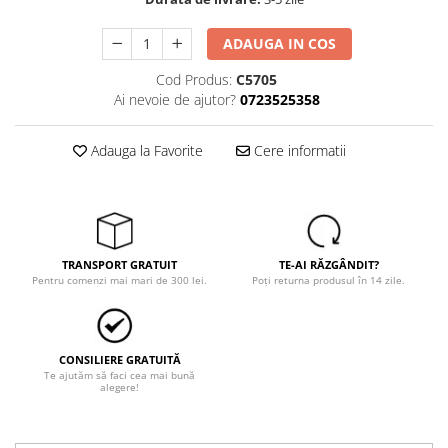
Tricouri
Veste
ADAUGA IN COS
îmbrăcăminte pentru damă
Cod Produs:
C5705
Rezistent la flacăra
Ai nevoie de ajutor?
0723525358
Vizibilitate înalta hi-vis
îmbrăcăminte asistente/doctori
Adauga la Favorite
Cere informatii
îmbrăcăminte bucătari
îmbrăcăminte de lucru
înaltă vizibilitate hi-vis
Combinezoane
TRANSPORT GRATUIT
TE-AI RĂZGÂNDIT?
Hanorace
Pentru comenzi mai mari de 300 lei.
Poți returna produsul în 14 zile.
Jachete
Pantaloni
Pantaloni scurti
CONSILIERE GRATUITĂ
Salopetă cu pieptar
Te ajutăm să faci cea mai bună
alegere!
Tricouri
Veste