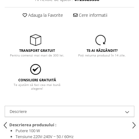
Tricouri
Veste
Adauga la Favorite
Cere informatii
îmbrăcăminte pentru damă
Rezistent la flacăra
Vizibilitate înalta hi-vis
îmbrăcăminte asistente/doctori
îmbrăcăminte bucătari
TRANSPORT GRATUIT
TE-AI RĂZGÂNDIT?
Pentru comenzi mai mari de 300 lei.
Poți returna produsul în 14 zile.
îmbrăcăminte de lucru
înaltă vizibilitate hi-vis
Combinezoane
CONSILIERE GRATUITĂ
Hanorace
Te ajutăm să faci cea mai bună
alegere!
Jachete
Pantaloni
Pantaloni scurti
Descriere
Salopetă cu pieptar
Tricouri
Descrierea produsului :
Putere 100 W
Veste
Tensiune 220V-240V ~ 50 / 60Hz