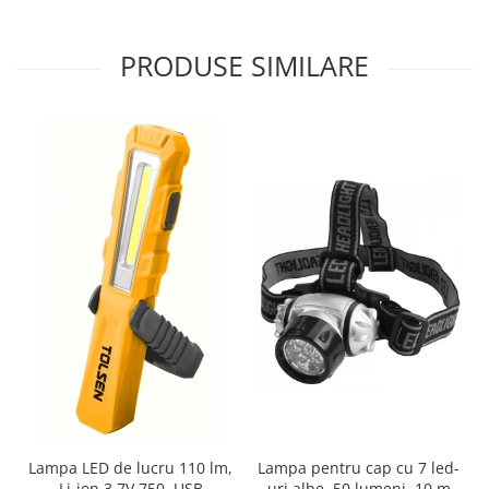
PRODUSE SIMILARE
Lampa LED de lucru 110 lm,
Lampa pentru cap cu 7 led-
Li-ion 3.7V 750, USB
uri albe, 50 lumeni, 10 m