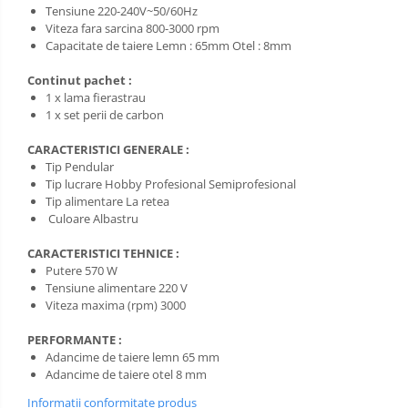
Salopetă cu pieptar
Tensiune 220-240V~50/60Hz
Tricouri
Viteza fara sarcina 800-3000 rpm
Capacitate de taiere Lemn : 65mm Otel : 8mm
Veste
Continut pachet :
1 x lama fierastrau
1 x set perii de carbon
CARACTERISTICI GENERALE :
Tip Pendular
Tip lucrare Hobby Profesional Semiprofesional
Tip alimentare La retea
Culoare Albastru
CARACTERISTICI TEHNICE :
Putere 570 W
Tensiune alimentare 220 V
Viteza maxima (rpm) 3000
PERFORMANTE :
Adancime de taiere lemn 65 mm
Adancime de taiere otel 8 mm
Informatii conformitate produs