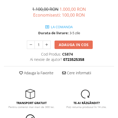
Echere si compasuri
Salopetă cu pieptar
Masini de gaurit si insurubat
Nivele
1.100,00 RON
1.000,00 RON
Tricouri
Economisesti:
100,00
RON
Nivele laser
Masini de slefuit si rindeluit
Veste
Rulete si metre
Masini multifunctionale
îmbrăcăminte unică folosinţă
LA COMANDA
Telemetre
Polizoare unghiulare
Durata de livrare:
3-5 zile
Industria Alimentară
Termometre
Scule electrice de banc
Accesorii industria alimentară
ADAUGA IN COS
Suflante aer cald si aspiratoare
Combinezon
Cod Produs:
C5874
Jachete
Ai nevoie de ajutor?
0723525358
Pantaloni
Protecţie ignifugă
Adauga la Favorite
Cere informatii
Accesorii rezistente la flacără
Combinezoane
Hanorace
Jachete
TRANSPORT GRATUIT
TE-AI RĂZGÂNDIT?
Pantaloni
Pentru comenzi mai mari de 300 lei.
Poți returna produsul în 14 zile.
Salopete cu pieptar