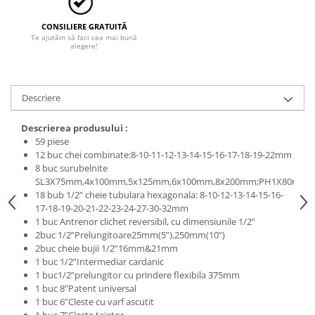
Tricouri
Veste
CONSILIERE GRATUITĂ
îmbrăcăminte pentru damă
Te ajutăm să faci cea mai bună
alegere!
Rezistent la flacăra
Vizibilitate înalta hi-vis
îmbrăcăminte asistente/doctori
Descriere
îmbrăcăminte bucătari
Descrierea produsului :
îmbrăcăminte de lucru
59 piese
înaltă vizibilitate hi-vis
12 buc chei combinate:8-10-11-12-13-14-15-16-17-18-19-22mm
8 buc surubelnite
Combinezoane
SL3X75mm,4x100mm,5x125mm,6x100mm,8x200mm;PH1X80mm
Hanorace
18 bub 1/2” cheie tubulara hexagonala: 8-10-12-13-14-15-16-
17-18-19-20-21-22-23-24-27-30-32mm
Jachete
1 buc Antrenor clichet reversibil, cu dimensiunile 1/2”
Pantaloni
2buc 1/2”Prelungitoare25mm(5”),250mm(10”)
Pantaloni scurti
2buc cheie bujii 1/2”16mm&21mm
1 buc 1/2”Intermediar cardanic
Salopetă cu pieptar
1 buc1/2”prelungitor cu prindere flexibila 375mm
Tricouri
1 buc 8”Patent universal
Veste
1 buc 6”Cleste cu varf ascutit
1 buc 7”Cleste taietor