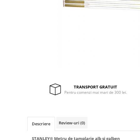
Drujbe termice
Echipamente medicale
Echipamente PSI
Generatoare si unelte pentru
santier
Betoniere
Generatoare
Unelte santier
Lucru la înălțime
Motocoase
TRANSPORT GRATUIT
Accesorii motocoase
Pentru comenzi mai mari de 300 lei.
Foarfece de tuns gard viu si
arbusti
Masini si tractorase de tuns
gazonul
Review-uri
(0)
Descriere
Motocoase termice
STANLEY® Metru de tamplarie alb si galben