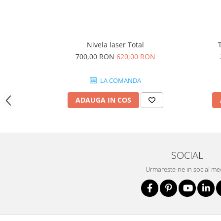
Nivele
Nivele laser
Rulete si metre
Telemetre
Nivela laser Total
700,00 RON
620,00 RON
Termometre
Scule electrice
LA COMANDA
Accesorii auto
Accesorii scule electrice
ADAUGA IN COS
Aparate de sudat si lipit
Capsatoare si pistoale pneumatice
Consumabile scule electrice
SOCIAL
Accesorii abrazive
Urmareste-ne in social me
Accesorii pentru lustruire
Accesorii pentru slefuire
Discuri pentru debitare
Varfuri si discuri diamantate