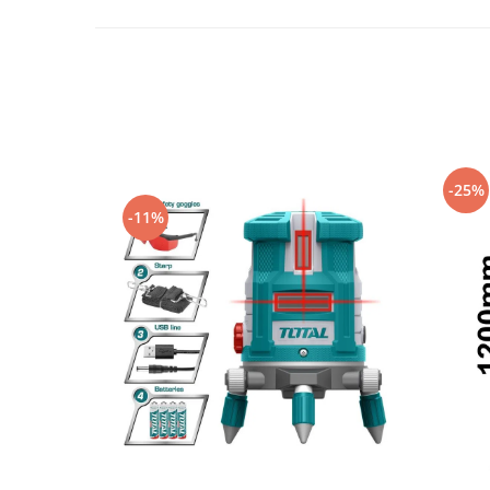
Protecția urechilor
Scule de mana
Capsatoare , multifuncionale si
pistoale silicon
Chei si truse chei
Ciocane , clesti si foarfeci
-25%
Debitare gresie / faianta si geamuri
-11%
Echipamente atelier
Fierastraie si topoare
Gletiere , spacluri si cuttere
Pensule si trafaleti
Scari , lize si depozitare
Unelte pentru masurat
Aparate de masura si detectie
Echere si compasuri