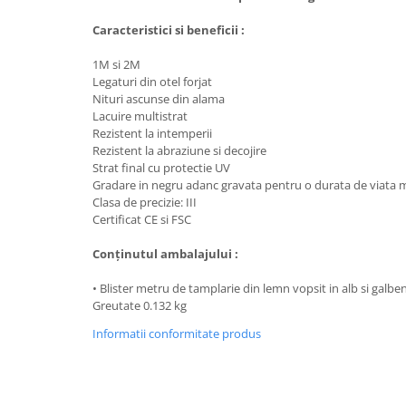
Trimmere
Motosape si motoburghie
Caracteristici si beneficii :
Motoburghie
1M si 2M
Motosapatoare
Legaturi din otel forjat
Nituri ascunse din alama
Mănuși protecție
Lacuire multistrat
Oferte
Rezistent la intemperii
Rezistent la abraziune si decojire
Pompe apa
Strat final cu protectie UV
Hidrofoare
Gradare in negru adanc gravata pentru o durata de viata 
Clasa de precizie: III
Motopompe
Certificat CE si FSC
Pompe de suprafata
Conţinutul ambalajului :
Pompe submersibile
• Blister metru de tamplarie din lemn vopsit in alb si galbe
Prim ajutor
Greutate 0.132 kg
Protecția capului
Informatii conformitate produs
Căști
Protecția ochilor
Protecția respirației