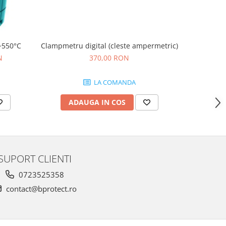
Clampmetru digital (cleste ampermetric)
~550°C
Cabluri
370,00 RON
N
3
LA COMANDA
ADAUGA IN COS
AD
SUPORT CLIENTI
0723525358
contact@bprotect.ro