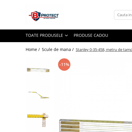
Toate Produsele
Atomizoare si pulverizatoare
TOATE PRODUSELE
PRODUSE CADOU
Atomizoare
Pulverizatoare
Home /
Scule de mana /
Stanley 0-35-458, metru de tamp
Casa si gradina
-11%
Aspiratoare , suflante si tocatoare
Casa
Masini spalat cu presiune
Scule si unelte gradina
Diverse
Drujbe
Accesorii drujbe
Drujbe electrice