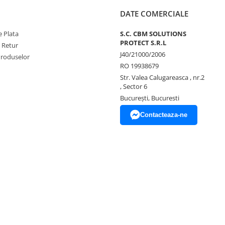
DATE COMERCIALE
 Plata
S.C. CBM SOLUTIONS
PROTECT S.R.L
e Retur
J40/21000/2006
Produselor
RO 19938679
Str. Valea Calugareasca , nr.2
, Sector 6
București, Bucuresti
Contacteaza-ne