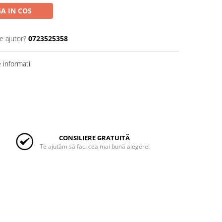
A IN COS
e ajutor?
0723525358
informatii
CONSILIERE GRATUITĂ
Te ajutăm să faci cea mai bună alegere!