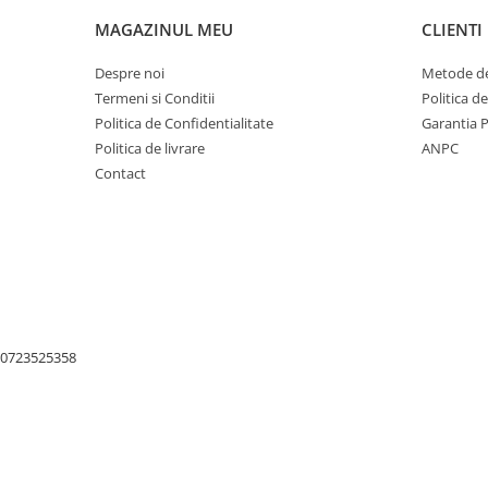
Fierastraie si circulare electrice
MAGAZINUL MEU
CLIENTI
Iluminat si electrice
Masini de amestecat si vopsit
Despre noi
Metode de
Termeni si Conditii
Politica d
Masini de gaurit si insurubat
Politica de Confidentialitate
Garantia 
Masini de slefuit si rindeluit
Politica de livrare
ANPC
Masini multifunctionale
Contact
Polizoare unghiulare
Scule electrice de banc
Suflante aer cald si aspiratoare
Semnalizare și delimitare
Îmbrăcăminte
0723525358
Articole de ploaie
Combinezoane
Jachete
Pantaloni
Pelerine