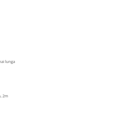
mai lunga
n, 2m