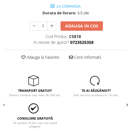
Tricouri
LA COMANDA
Veste
Durata de livrare:
3-5 zile
îmbrăcăminte pentru damă
Rezistent la flacăra
ADAUGA IN COS
Vizibilitate înalta hi-vis
Cod Produs:
C5818
îmbrăcăminte asistente/doctori
Ai nevoie de ajutor?
0723525358
îmbrăcăminte bucătari
îmbrăcăminte de lucru
Adauga la Favorite
Cere informatii
înaltă vizibilitate hi-vis
Combinezoane
Hanorace
Jachete
TRANSPORT GRATUIT
TE-AI RĂZGÂNDIT?
Pantaloni
Pentru comenzi mai mari de 300 lei.
Poți returna produsul în 14 zile.
Pantaloni scurti
Salopetă cu pieptar
Tricouri
CONSILIERE GRATUITĂ
Te ajutăm să faci cea mai bună
Veste
alegere!