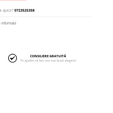
e ajutor?
0723525358
informatii
CONSILIERE GRATUITĂ
Te ajutăm să faci cea mai bună alegere!