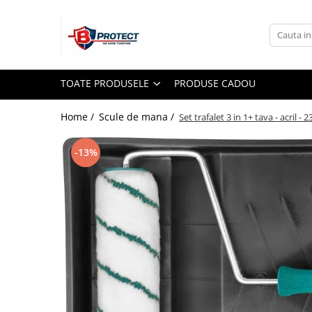
Toate Produsele
Atomizoare si pulverizatoare
TOATE PRODUSELE
PRODUSE CADOU
Atomizoare
Pulverizatoare
Home /
Scule de mana /
Set trafalet 3 in 1+ tava - acril
Casa si gradina
-13%
Aspiratoare , suflante si tocatoare
Casa
Masini spalat cu presiune
Scule si unelte gradina
Diverse
Drujbe
Accesorii drujbe
Drujbe electrice