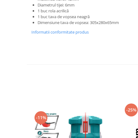
Trimmere
Diametrul tijei: 6mm
Motosape si motoburghie
1 buc rola acrilică
1 buc tava de vopsea neagră
Motoburghie
Dimensiune tava de vopsea: 305x280x65mm
Motosapatoare
Informatii conformitate produs
Mănuși protecție
Oferte
Pompe apa
Hidrofoare
Motopompe
Pompe de suprafata
Pompe submersibile
Prim ajutor
Protecția capului
-25%
Căști
-11%
Protecția ochilor
Protecția respirației