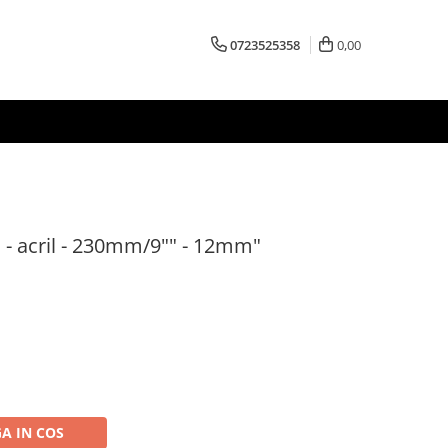
0723525358
0,00
va - acril - 230mm/9"" - 12mm"
A IN COS