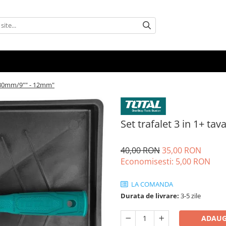
 - 230mm/9"" - 12mm"
Set trafalet 3 in 1+ ta
40,00 RON
35,00 RON
Economisesti:
5,00
RON
LA COMANDA
Durata de livrare:
3-5 zile
ADAUG