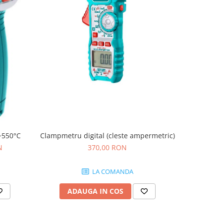
-17%
Clampmetru digital (cleste ampermetric)
~550°C
Cabluri
370,00 RON
N
3
LA COMANDA
ADAUGA IN COS
AD