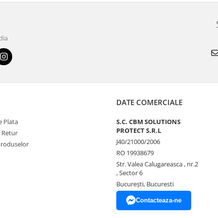
dia
DATE COMERCIALE
 Plata
S.C. CBM SOLUTIONS
PROTECT S.R.L
e Retur
J40/21000/2006
Produselor
RO 19938679
Str. Valea Calugareasca , nr.2
, Sector 6
București, Bucuresti
Contacteaza-ne