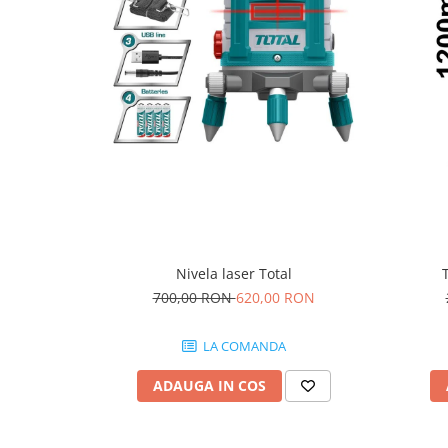
Protecția urechilor
Scule de mana
Capsatoare , multifuncionale si
pistoale silicon
Chei si truse chei
Ciocane , clesti si foarfeci
Debitare gresie / faianta si geamuri
Echipamente atelier
Fierastraie si topoare
Nivela laser Total
Gletiere , spacluri si cuttere
700,00 RON
620,00 RON
Pensule si trafaleti
Scari , lize si depozitare
LA COMANDA
Unelte pentru masurat
ADAUGA IN COS
Aparate de masura si detectie
Echere si compasuri