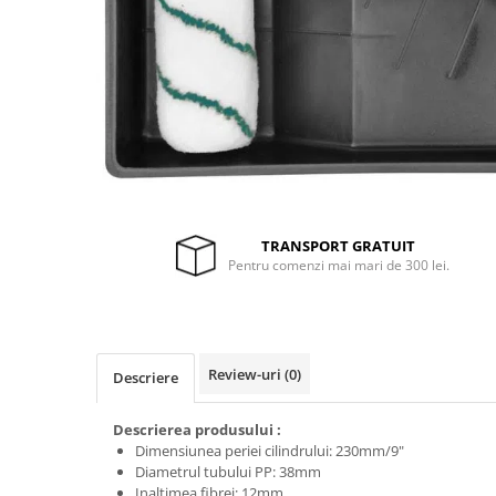
Drujbe termice
Echipamente medicale
Echipamente PSI
Generatoare si unelte pentru
santier
Betoniere
Generatoare
Unelte santier
TRANSPORT GRATUIT
Lucru la înălțime
Pentru comenzi mai mari de 300 lei.
Motocoase
Accesorii motocoase
Foarfece de tuns gard viu si
arbusti
Review-uri
(0)
Descriere
Masini si tractorase de tuns
gazonul
Descrierea produsului :
Dimensiunea periei cilindrului: 230mm/9"
Motocoase termice
Diametrul tubului PP: 38mm
Inaltimea fibrei: 12mm