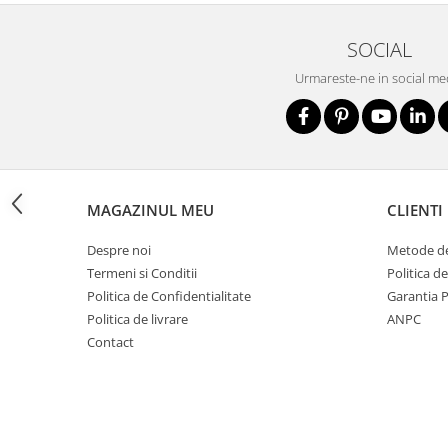
Nivele
Nivele laser
SOCIAL
Rulete si metre
Urmareste-ne in social me
Telemetre
Termometre
Scule electrice
Accesorii auto
Accesorii scule electrice
MAGAZINUL MEU
CLIENTI
Aparate de sudat si lipit
Despre noi
Metode de
Capsatoare si pistoale pneumatice
Termeni si Conditii
Politica d
Consumabile scule electrice
Politica de Confidentialitate
Garantia 
Politica de livrare
ANPC
Accesorii abrazive
Contact
Accesorii pentru lustruire
Accesorii pentru slefuire
Discuri pentru debitare
Varfuri si discuri diamantate