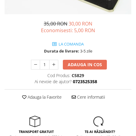
Echere si compasuri
Salopetă cu pieptar
Masini de gaurit si insurubat
Nivele
Tricouri
Nivele laser
Masini de slefuit si rindeluit
Veste
35,00 RON
30,00 RON
Rulete si metre
Masini multifunctionale
Economisesti:
5,00
RON
îmbrăcăminte unică folosinţă
Telemetre
Polizoare unghiulare
Industria Alimentară
Termometre
LA COMANDA
Scule electrice de banc
Accesorii industria alimentară
Durata de livrare:
3-5 zile
Suflante aer cald si aspiratoare
Combinezon
Jachete
ADAUGA IN COS
Pantaloni
Cod Produs:
C5829
Protecţie ignifugă
Ai nevoie de ajutor?
0723525358
Accesorii rezistente la flacără
Adauga la Favorite
Cere informatii
Combinezoane
Hanorace
Jachete
Pantaloni
Salopete cu pieptar
TRANSPORT GRATUIT
TE-AI RĂZGÂNDIT?