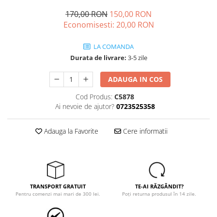
Echere si compasuri
Salopetă cu pieptar
Masini de gaurit si insurubat
170,00 RON
150,00 RON
Nivele
Tricouri
Economisesti:
20,00
RON
Nivele laser
Masini de slefuit si rindeluit
Veste
Rulete si metre
Masini multifunctionale
LA COMANDA
îmbrăcăminte unică folosinţă
Telemetre
Durata de livrare:
3-5 zile
Polizoare unghiulare
Industria Alimentară
Termometre
Scule electrice de banc
Accesorii industria alimentară
ADAUGA IN COS
Suflante aer cald si aspiratoare
Combinezon
Cod Produs:
C5878
Jachete
Ai nevoie de ajutor?
0723525358
Pantaloni
Protecţie ignifugă
Adauga la Favorite
Cere informatii
Accesorii rezistente la flacără
Combinezoane
Hanorace
Jachete
TRANSPORT GRATUIT
TE-AI RĂZGÂNDIT?
Pantaloni
Pentru comenzi mai mari de 300 lei.
Poți returna produsul în 14 zile.
Salopete cu pieptar