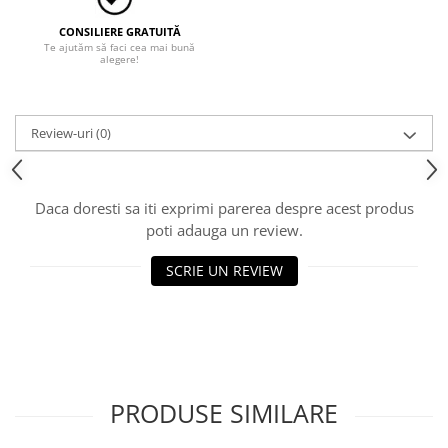
Tricouri
Veste
CONSILIERE GRATUITĂ
Te ajutăm să faci cea mai bună
îmbrăcăminte pentru damă
alegere!
Rezistent la flacăra
Vizibilitate înalta hi-vis
Review-uri
(0)
îmbrăcăminte asistente/doctori
îmbrăcăminte bucătari
îmbrăcăminte de lucru
Daca doresti sa iti exprimi parerea despre acest produs
înaltă vizibilitate hi-vis
poti adauga un review.
Combinezoane
SCRIE UN REVIEW
Hanorace
Jachete
Pantaloni
Pantaloni scurti
Salopetă cu pieptar
Tricouri
PRODUSE SIMILARE
Veste