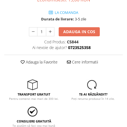
Echere si compasuri
Salopetă cu pieptar
Masini de gaurit si insurubat
Nivele
LA COMANDA
Tricouri
Nivele laser
Masini de slefuit si rindeluit
Durata de livrare:
3-5 zile
Veste
Rulete si metre
Masini multifunctionale
îmbrăcăminte unică folosinţă
Telemetre
ADAUGA IN COS
Polizoare unghiulare
Industria Alimentară
Termometre
Cod Produs:
C5844
Scule electrice de banc
Accesorii industria alimentară
Ai nevoie de ajutor?
0723525358
Suflante aer cald si aspiratoare
Combinezon
Jachete
Adauga la Favorite
Cere informatii
Pantaloni
Protecţie ignifugă
Accesorii rezistente la flacără
Combinezoane
TRANSPORT GRATUIT
TE-AI RĂZGÂNDIT?
Hanorace
Pentru comenzi mai mari de 300 lei.
Poți returna produsul în 14 zile.
Jachete
Pantaloni
Salopete cu pieptar
CONSILIERE GRATUITĂ
Te ajutăm să faci cea mai bună