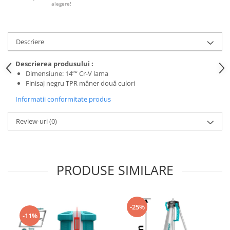
Tricouri
alegere!
Veste
îmbrăcăminte pentru damă
Descriere
Rezistent la flacăra
Vizibilitate înalta hi-vis
Descrierea produsului :
îmbrăcăminte asistente/doctori
Dimensiune: 14”“ Cr-V lama
îmbrăcăminte bucătari
Finisaj negru TPR mâner două culori
îmbrăcăminte de lucru
Informatii conformitate produs
înaltă vizibilitate hi-vis
Review-uri
(0)
Combinezoane
Hanorace
Jachete
Pantaloni
PRODUSE SIMILARE
Pantaloni scurti
Salopetă cu pieptar
Tricouri
-25%
-11%
Veste