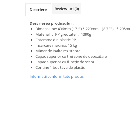
Trimmere
Review-uri
(0)
Motosape si motoburghie
Descriere
Motoburghie
Descrierea produsului :
Motosapatoare
Dimensiune: 436mm (17 ””) * 220mm （8.7 ””） * 205mm
Material ： PP greutate ： 1390g
Mănuși protecție
Catarama din plastic PP
Oferte
Incarcare maxima: 15 kg
Pompe apa
Mâner de inalta rezistenta
Capac superior cu trei zone de depozitare
Hidrofoare
Capac superior cu funcție de scara
Motopompe
Conține 1 buc tava de plastic
Pompe de suprafata
Informatii conformitate produs
Pompe submersibile
Prim ajutor
Protecția capului
Căști
Protecția ochilor
Protecția respirației