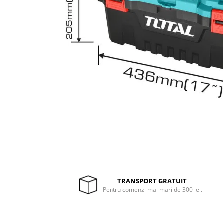
Drujbe termice
Echipamente medicale
Echipamente PSI
Generatoare si unelte pentru
santier
Betoniere
Generatoare
Unelte santier
Lucru la înălțime
Motocoase
Accesorii motocoase
Foarfece de tuns gard viu si
arbusti
TRANSPORT GRATUIT
Masini si tractorase de tuns
Pentru comenzi mai mari de 300 lei.
gazonul
Motocoase termice