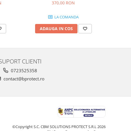
370,00 RON
N
3
LA COMANDA
ADAUGA IN COS
AD
SUPORT CLIENTI
0723525358
contact@bprotect.ro
©Copyright S.C. CBM SOLUTIONS PROTECT S.R.L 2026