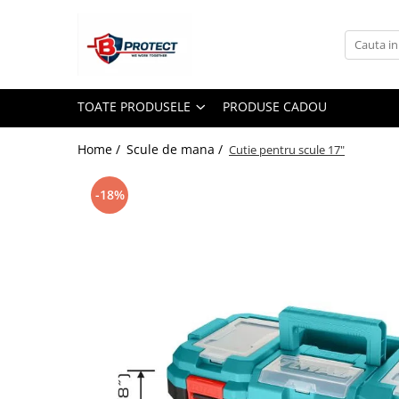
Toate Produsele
Atomizoare si pulverizatoare
TOATE PRODUSELE
PRODUSE CADOU
Atomizoare
Pulverizatoare
Home /
Scule de mana /
Cutie pentru scule 17"
Casa si gradina
-18%
Aspiratoare , suflante si tocatoare
Casa
Masini spalat cu presiune
Scule si unelte gradina
Diverse
Drujbe
Accesorii drujbe
Drujbe electrice