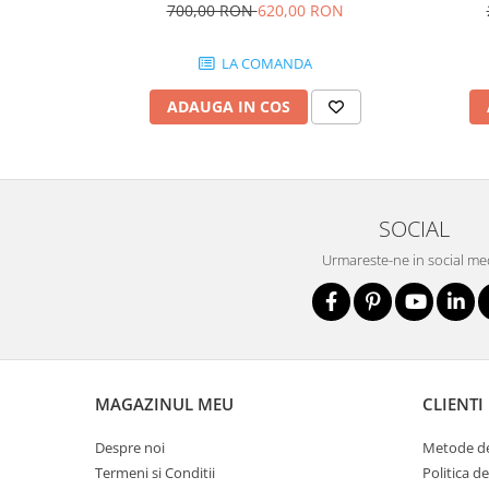
700,00 RON
620,00 RON
Nivele
Nivele laser
LA COMANDA
Rulete si metre
Telemetre
ADAUGA IN COS
Termometre
Scule electrice
Accesorii auto
Accesorii scule electrice
SOCIAL
Aparate de sudat si lipit
Urmareste-ne in social me
Capsatoare si pistoale pneumatice
Consumabile scule electrice
Accesorii abrazive
Accesorii pentru lustruire
MAGAZINUL MEU
CLIENTI
Accesorii pentru slefuire
Discuri pentru debitare
Despre noi
Metode de
Varfuri si discuri diamantate
Termeni si Conditii
Politica d