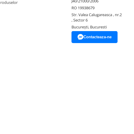
J40/21000/2006
Produselor
RO 19938679
Str. Valea Calugareasca , nr.2
, Sector 6
București, Bucuresti
Contacteaza-ne