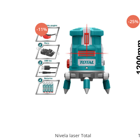
Protecția urechilor
Scule de mana
-25%
Capsatoare , multifuncionale si
-11%
pistoale silicon
Chei si truse chei
Ciocane , clesti si foarfeci
Debitare gresie / faianta si geamuri
Echipamente atelier
Fierastraie si topoare
Gletiere , spacluri si cuttere
Pensule si trafaleti
Scari , lize si depozitare
Unelte pentru masurat
Aparate de masura si detectie
Echere si compasuri
Nivela laser Total