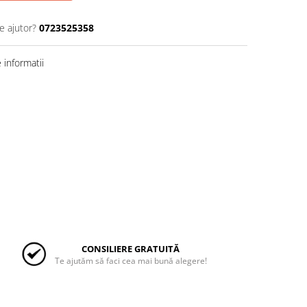
e ajutor?
0723525358
informatii
CONSILIERE GRATUITĂ
Te ajutăm să faci cea mai bună alegere!