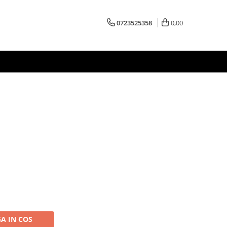
0723525358
0,00
A IN COS