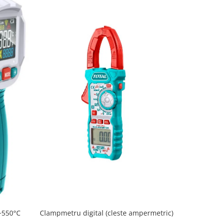
-17%
Clampmetru digital (cleste ampermetric)
~550°C
Cabluri