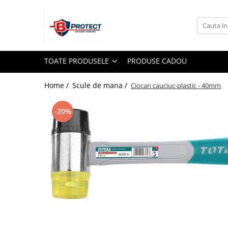
Toate Produsele
Atomizoare si pulverizatoare
TOATE PRODUSELE
PRODUSE CADOU
Atomizoare
Pulverizatoare
Home /
Scule de mana /
Ciocan cauciuc-plastic - 40mm
Casa si gradina
-20%
Aspiratoare , suflante si tocatoare
Casa
Masini spalat cu presiune
Scule si unelte gradina
Diverse
Drujbe
Accesorii drujbe
Drujbe electrice