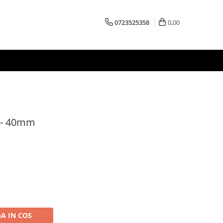
0723525358
0,00
c - 40mm
A IN COS