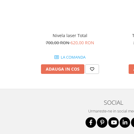
Protecția urechilor
Scule de mana
Capsatoare , multifuncionale si
pistoale silicon
Nivela laser Total
Chei si truse chei
700,00 RON
620,00 RON
Ciocane , clesti si foarfeci
Debitare gresie / faianta si geamuri
LA COMANDA
Echipamente atelier
ADAUGA IN COS
Fierastraie si topoare
Gletiere , spacluri si cuttere
Pensule si trafaleti
SOCIAL
Scari , lize si depozitare
Urmareste-ne in social me
Unelte pentru masurat
Aparate de masura si detectie
Echere si compasuri