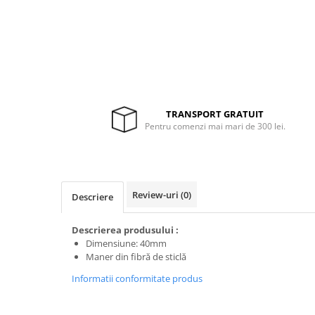
Drujbe termice
Echipamente medicale
Echipamente PSI
Generatoare si unelte pentru
santier
Betoniere
TRANSPORT GRATUIT
Generatoare
Pentru comenzi mai mari de 300 lei.
Unelte santier
Lucru la înălțime
Motocoase
Review-uri
(0)
Descriere
Accesorii motocoase
Foarfece de tuns gard viu si
Descrierea produsului :
arbusti
Dimensiune: 40mm
Maner din fibră de sticlă
Masini si tractorase de tuns
gazonul
Informatii conformitate produs
Motocoase termice