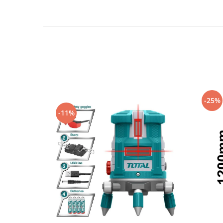
Trimmere
Motosape si motoburghie
Motoburghie
Motosapatoare
Mănuși protecție
Oferte
Pompe apa
Hidrofoare
-25%
-11%
Motopompe
Pompe de suprafata
Pompe submersibile
Prim ajutor
Protecția capului
Căști
Protecția ochilor
Protecția respirației