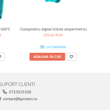
Clampmetru digital (cleste ampermetric)
~550°C
Cabluri
370,00 RON
N
3
LA COMANDA
ADAUGA IN COS
AD
SUPORT CLIENTI
0723525358
contact@bprotect.ro