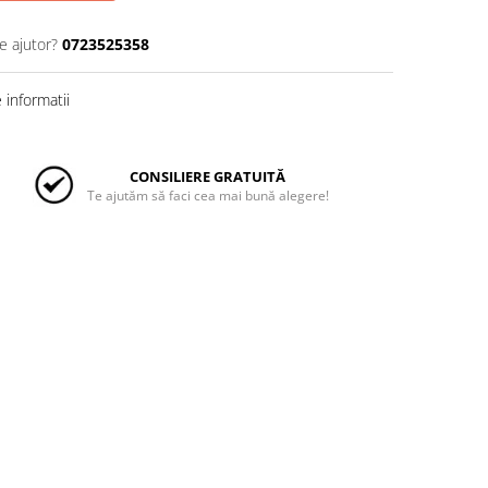
e ajutor?
0723525358
informatii
CONSILIERE GRATUITĂ
Te ajutăm să faci cea mai bună alegere!