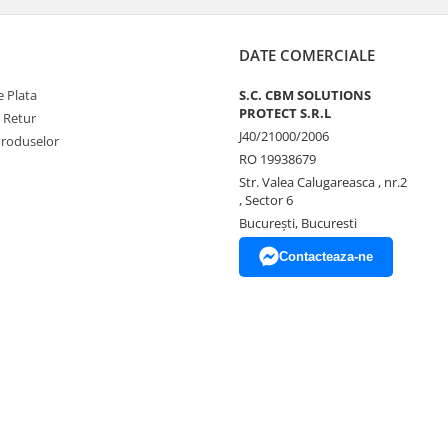
DATE COMERCIALE
 Plata
S.C. CBM SOLUTIONS
PROTECT S.R.L
e Retur
J40/21000/2006
Produselor
RO 19938679
Str. Valea Calugareasca , nr.2
, Sector 6
București, Bucuresti
Contacteaza-ne