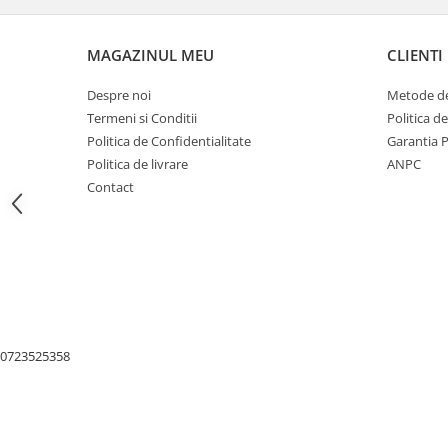
Nivele
Nivele laser
MAGAZINUL MEU
CLIENTI
Rulete si metre
Telemetre
Despre noi
Metode de
Termometre
Termeni si Conditii
Politica d
Scule electrice
Politica de Confidentialitate
Garantia 
Politica de livrare
ANPC
Accesorii auto
Contact
Accesorii scule electrice
Aparate de sudat si lipit
Capsatoare si pistoale pneumatice
Consumabile scule electrice
Accesorii abrazive
Accesorii pentru lustruire
0723525358
Accesorii pentru slefuire
Discuri pentru debitare
Varfuri si discuri diamantate