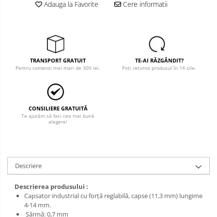
Adauga la Favorite
Cere informatii
Salopete cu pieptar
Tricouri
Veste
îmbrăcăminte pentru damă
TRANSPORT GRATUIT
TE-AI RĂZGÂNDIT?
Pentru comenzi mai mari de 300 lei.
Poți returna produsul în 14 zile.
Rezistent la flacăra
Vizibilitate înalta hi-vis
îmbrăcăminte asistente/doctori
îmbrăcăminte bucătari
CONSILIERE GRATUITĂ
Te ajutăm să faci cea mai bună
îmbrăcăminte de lucru
alegere!
înaltă vizibilitate hi-vis
Combinezoane
Descriere
Hanorace
Jachete
Descrierea produsului :
Pantaloni
Capsator industrial cu forță reglabilă, capse (11,3 mm) lungime
4-14 mm.
Pantaloni scurti
Sârmă: 0,7 mm