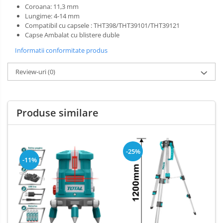
Salopetă cu pieptar
Coroana: 11,3 mm
Tricouri
Lungime: 4-14 mm
Compatibil cu capsele : THT398/THT39101/THT39121
Veste
Capse Ambalat cu blistere duble
Informatii conformitate produs
Review-uri
(0)
Produse similare
-25%
-11%