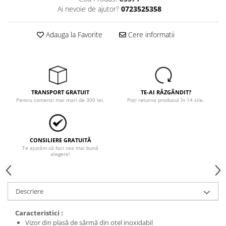
Tricouri
Ai nevoie de ajutor?
0723525358
Veste
îmbrăcăminte pentru damă
Adauga la Favorite
Cere informatii
Rezistent la flacăra
Vizibilitate înalta hi-vis
îmbrăcăminte asistente/doctori
îmbrăcăminte bucătari
TRANSPORT GRATUIT
TE-AI RĂZGÂNDIT?
îmbrăcăminte de lucru
Pentru comenzi mai mari de 300 lei.
Poți returna produsul în 14 zile.
înaltă vizibilitate hi-vis
Combinezoane
Hanorace
CONSILIERE GRATUITĂ
Te ajutăm să faci cea mai bună
Jachete
alegere!
Pantaloni
Pantaloni scurti
Salopetă cu pieptar
Descriere
Tricouri
Caracteristici :
Veste
Vizor din plasă de sârmă din oțel inoxidabil