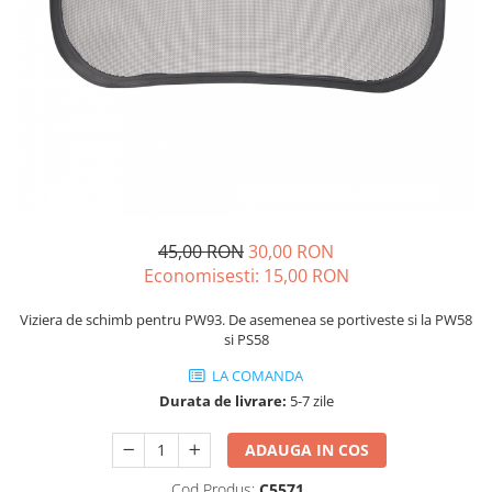
Echere si compasuri
Salopetă cu pieptar
Masini de gaurit si insurubat
Nivele
Tricouri
Nivele laser
Masini de slefuit si rindeluit
Veste
Rulete si metre
Masini multifunctionale
îmbrăcăminte unică folosinţă
Telemetre
Polizoare unghiulare
Industria Alimentară
Termometre
Scule electrice de banc
Accesorii industria alimentară
Suflante aer cald si aspiratoare
Combinezon
Jachete
45,00 RON
30,00 RON
Pantaloni
Economisesti:
15,00
RON
Protecţie ignifugă
Viziera de schimb pentru PW93. De asemenea se portiveste si la PW58
Accesorii rezistente la flacără
si PS58
Combinezoane
LA COMANDA
Hanorace
Durata de livrare:
5-7 zile
Jachete
Pantaloni
ADAUGA IN COS
Salopete cu pieptar
Cod Produs:
C5571