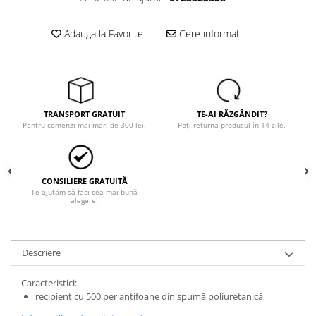
Tricouri
Veste
Adauga la Favorite
Cere informatii
îmbrăcăminte pentru damă
Rezistent la flacăra
Vizibilitate înalta hi-vis
îmbrăcăminte asistente/doctori
îmbrăcăminte bucătari
TRANSPORT GRATUIT
TE-AI RĂZGÂNDIT?
Pentru comenzi mai mari de 300 lei.
Poți returna produsul în 14 zile.
îmbrăcăminte de lucru
înaltă vizibilitate hi-vis
Combinezoane
CONSILIERE GRATUITĂ
Hanorace
Te ajutăm să faci cea mai bună
alegere!
Jachete
Pantaloni
Pantaloni scurti
Descriere
Salopetă cu pieptar
Tricouri
Caracteristici:
recipient cu 500 per antifoane din spumă poliuretanică
Veste