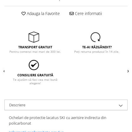
Tricouri
Veste
Adauga la Favorite
Cere informatii
îmbrăcăminte pentru damă
Rezistent la flacăra
Vizibilitate înalta hi-vis
îmbrăcăminte asistente/doctori
TRANSPORT GRATUIT
TE-AI RĂZGÂNDIT?
îmbrăcăminte bucătari
Pentru comenzi mai mari de 300 lei.
Poți returna produsul în 14 zile.
îmbrăcăminte de lucru
înaltă vizibilitate hi-vis
Combinezoane
CONSILIERE GRATUITĂ
Hanorace
Te ajutăm să faci cea mai bună
alegere!
Jachete
Pantaloni
Pantaloni scurti
Descriere
Salopetă cu pieptar
Ochelari de protectie lacatus SKI cu aerisire indirecta din
Tricouri
policarbonat
Veste