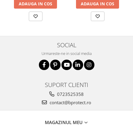
Fierastraie si circulare electrice
ADAUGA IN COS
ADAUGA IN COS
Iluminat si electrice
Masini de amestecat si vopsit
Masini de gaurit si insurubat
Masini de slefuit si rindeluit
SOCIAL
Masini multifunctionale
Urmareste-ne in social media
Polizoare unghiulare
Scule electrice de banc
Suflante aer cald si aspiratoare
SUPORT CLIENTI
Semnalizare și delimitare
Îmbrăcăminte
0723525358
Articole de ploaie
contact@bprotect.ro
Combinezoane
Jachete
MAGAZINUL MEU
Pantaloni
Pelerine