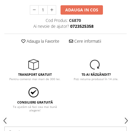
Trimmere
Motosape si motoburghie
ADAUGA IN COS
Motoburghie
Cod Produs:
C6870
Motosapatoare
Ai nevoie de ajutor?
0723525358
Mănuși protecție
Adauga la Favorite
Cere informatii
Oferte
Pompe apa
Hidrofoare
Motopompe
TRANSPORT GRATUIT
TE-AI RĂZGÂNDIT?
Pompe de suprafata
Pentru comenzi mai mari de 300 lei.
Poți returna produsul în 14 zile.
Pompe submersibile
Prim ajutor
Protecția capului
CONSILIERE GRATUITĂ
Te ajutăm să faci cea mai bună
Căști
alegere!
Protecția ochilor
Protecția respirației