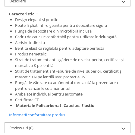
Descriere
Protecția urechilor
Caracteristici :
Scule de mana
Design elegant și practic
Capsatoare , multifuncionale si
Poate fi pliat intr-o geanta pentru depozitare sigura
pistoale silicon
Pungă de depozitare din microfibră inclusă
Cadru de cauciuc confortabil pentru utilizare îndelungată
Chei si truse chei
Aerisire indirecta
Ciocane , clesti si foarfeci
Bentita elastica reglabila pentru adaptare perfecta
Produs nemetalic
Debitare gresie / faianta si geamuri
Strat de tratament anti-zgâriere de nivel superior, certificat și
marcat cu K pe lentilă
Echipamente atelier
Strat de tratament anti-aburire de nivel superior, certificat și
Fierastraie si topoare
marcat cu N pe lentilă 99% protecție UV
Pungă de vânzare cu amănuntul care ajută la prezentarea
Gletiere , spacluri si cuttere
pentru vânzările cu amănuntul
Ambalate individual pentru automate
Pensule si trafaleti
Certificare CE
Scari , lize si depozitare
Materiale Policarbonat, Cauciuc, Elastic
Unelte pentru masurat
Informatii conformitate produs
Aparate de masura si detectie
Review-uri
(0)
Echere si compasuri