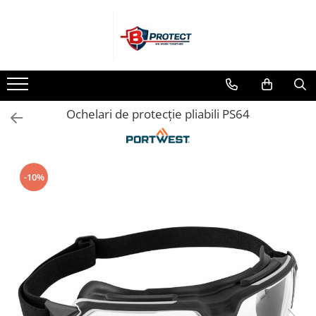
Toate Produsele
Atomizoare si pulverizatoare
Atomizoare
Ochelari de protecție pliabili PS64
Pulverizatoare
Casa si gradina
Aspiratoare , suflante si tocatoare
-10%
Casa
Masini spalat cu presiune
Scule si unelte gradina
Diverse
Drujbe
Accesorii drujbe
Drujbe electrice