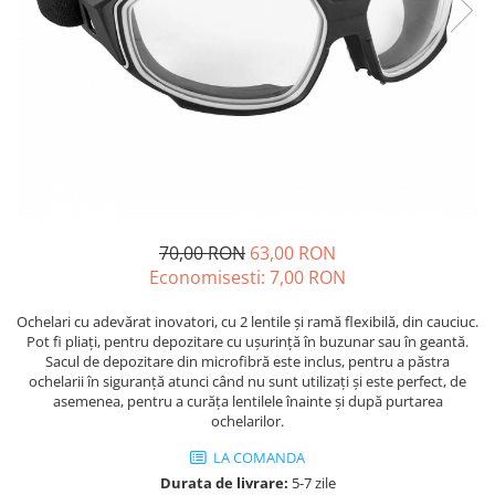
Drujbe termice
Echipamente medicale
Echipamente PSI
Generatoare si unelte pentru
santier
Betoniere
Generatoare
Unelte santier
70,00 RON
63,00 RON
Lucru la înălțime
Economisesti:
7,00
RON
Motocoase
Accesorii motocoase
Ochelari cu adevărat inovatori, cu 2 lentile și ramă flexibilă, din cauciuc.
Pot fi pliați, pentru depozitare cu ușurință în buzunar sau în geantă.
Foarfece de tuns gard viu si
Sacul de depozitare din microfibră este inclus, pentru a păstra
arbusti
ochelarii în siguranță atunci când nu sunt utilizați și este perfect, de
asemenea, pentru a curăța lentilele înainte și după purtarea
Masini si tractorase de tuns
ochelarilor.
gazonul
LA COMANDA
Motocoase termice
Durata de livrare:
5-7 zile