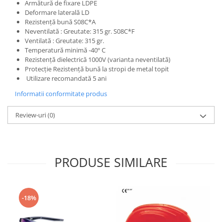
Armătură de fixare LDPE
Protecția urechilor
Deformare laterală LD
Rezistenţă bună S08C*A
Scule de mana
Neventilată : Greutate: 315 gr. S08C*F
Capsatoare , multifuncionale si
Ventilată : Greutate: 315 gr.
pistoale silicon
Temperatură minimă -40º C
Rezistenţă dielectrică 1000V (varianta neventilată)
Chei si truse chei
Protecţie Rezistenţă bună la stropi de metal topit
Ciocane , clesti si foarfeci
Utilizare recomandată 5 ani
Debitare gresie / faianta si geamuri
Informatii conformitate produs
Echipamente atelier
Review-uri
(0)
Fierastraie si topoare
Gletiere , spacluri si cuttere
Pensule si trafaleti
PRODUSE SIMILARE
Scari , lize si depozitare
Unelte pentru masurat
-18%
Aparate de masura si detectie
Echere si compasuri