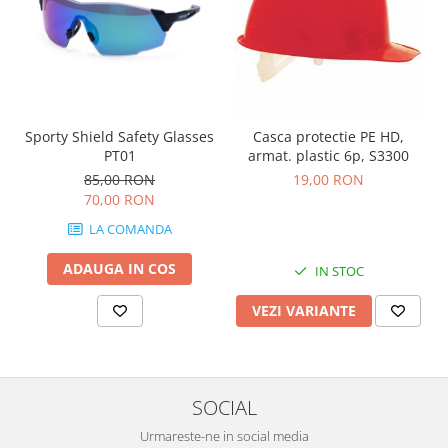
Nivele
Nivele laser
Rulete si metre
Telemetre
Termometre
Sporty Shield Safety Glasses
Casca protectie PE HD,
Scule electrice
PT01
armat. plastic 6p, S3300
Accesorii auto
85,00 RON
19,00 RON
Accesorii scule electrice
70,00 RON
Aparate de sudat si lipit
LA COMANDA
Capsatoare si pistoale pneumatice
ADAUGA IN COS
IN STOC
Consumabile scule electrice
VEZI VARIANTE
Accesorii abrazive
Accesorii pentru lustruire
Accesorii pentru slefuire
Discuri pentru debitare
SOCIAL
Varfuri si discuri diamantate
Urmareste-ne in social media