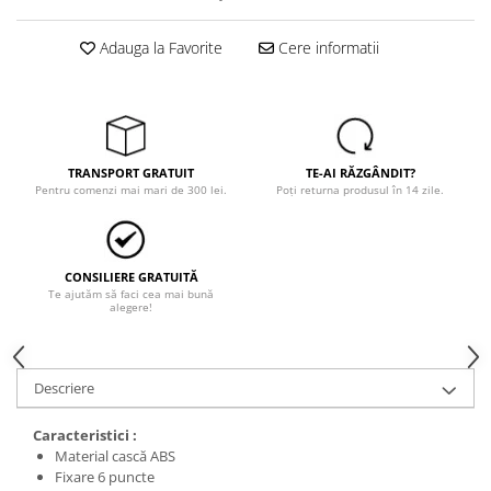
Trimmere
Motosape si motoburghie
Adauga la Favorite
Cere informatii
Motoburghie
Motosapatoare
Mănuși protecție
Oferte
TRANSPORT GRATUIT
TE-AI RĂZGÂNDIT?
Pompe apa
Pentru comenzi mai mari de 300 lei.
Poți returna produsul în 14 zile.
Hidrofoare
Motopompe
CONSILIERE GRATUITĂ
Pompe de suprafata
Te ajutăm să faci cea mai bună
alegere!
Pompe submersibile
Prim ajutor
Protecția capului
Descriere
Căști
Caracteristici :
Protecția ochilor
Material cască ABS
Fixare 6 puncte
Protecția respirației