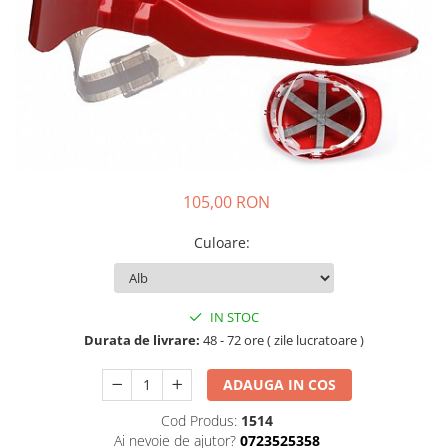
Drujbe termice
Echipamente medicale
Echipamente PSI
Generatoare si unelte pentru
santier
Betoniere
Generatoare
105,00 RON
Unelte santier
Lucru la înălțime
Culoare
:
Motocoase
Accesorii motocoase
Foarfece de tuns gard viu si
IN STOC
arbusti
Durata de livrare:
48 - 72 ore ( zile lucratoare )
Masini si tractorase de tuns
ADAUGA IN COS
gazonul
Motocoase termice
Cod Produs:
1514
Ai nevoie de ajutor?
0723525358