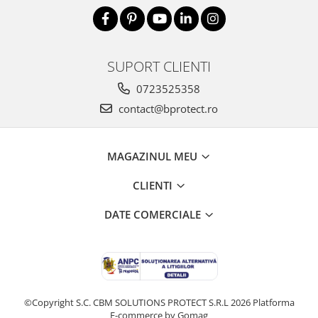
Fierastraie si circulare electrice
Iluminat si electrice
Masini de amestecat si vopsit
SUPORT CLIENTI
Masini de gaurit si insurubat
0723525358
Masini de slefuit si rindeluit
contact@bprotect.ro
Masini multifunctionale
Polizoare unghiulare
MAGAZINUL MEU
Scule electrice de banc
Suflante aer cald si aspiratoare
CLIENTI
Semnalizare și delimitare
DATE COMERCIALE
Îmbrăcăminte
Articole de ploaie
Combinezoane
Jachete
Pantaloni
©Copyright S.C. CBM SOLUTIONS PROTECT S.R.L 2026
Platforma
Pelerine
E-commerce by Gomag