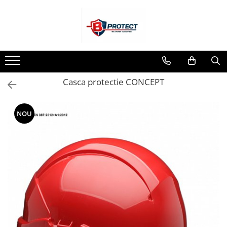
Toate Produsele
Atomizoare si pulverizatoare
Atomizoare
Casca protectie CONCEPT
Pulverizatoare
Casa si gradina
Aspiratoare , suflante si tocatoare
NOU
Casa
Masini spalat cu presiune
Scule si unelte gradina
Diverse
Drujbe
Accesorii drujbe
Drujbe electrice