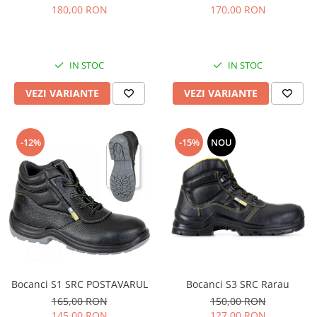
180,00 RON
170,00 RON
IN STOC
IN STOC
VEZI VARIANTE
VEZI VARIANTE
-12%
-15%
NOU
Bocanci S1 SRC POSTAVARUL
Bocanci S3 SRC Rarau
165,00 RON
150,00 RON
145,00 RON
127,00 RON