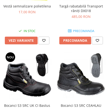
Tricouri
Vestă semnalizare polietilena
Targă rabatabilă Transport
Veste
răniţi DX018
17,00 RON
îmbrăcăminte pentru damă
485,00 RON
Rezistent la flacăra
Vizibilitate înalta hi-vis
IN STOC
PRECOMANDA
îmbrăcăminte asistente/doctori
îmbrăcăminte bucătari
VEZI VARIANTE
PRECOMANDA
îmbrăcăminte de lucru
înaltă vizibilitate hi-vis
NOU
Combinezoane
Hanorace
Jachete
Pantaloni
Pantaloni scurti
Salopetă cu pieptar
Tricouri
Veste
Bocanci S3 SRC UK CI Bastus
Bocanci S3 SRC CEAHLAU