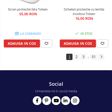
Ochelari protectie cu lentila
Ecran protectie fata Tolsen
incolora Tolsen
55,00 RON
16,00 RON
IN STOC
LA COMANDA
ADAUGA IN COS
ADAUGA IN COS
1
2
3
51
...
Social
Urmareste-ne in social media