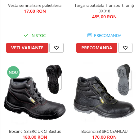
Vestă semnalizare polietilena
Targă rabatabilă Transport răniţi
Salopete cu pieptar
17,00 RON
DX018
Tricouri
485,00 RON
Veste
îmbrăcăminte pentru damă
IN STOC
PRECOMANDA
Rezistent la flacăra
VEZI VARIANTE
PRECOMANDA
Vizibilitate înalta hi-vis
îmbrăcăminte asistente/doctori
îmbrăcăminte bucătari
NOU
îmbrăcăminte de lucru
înaltă vizibilitate hi-vis
Combinezoane
Hanorace
Jachete
Pantaloni
Pantaloni scurti
Bocanci S3 SRC UK CI Bastus
Bocanci S3 SRC CEAHLAU
180,00 RON
170,00 RON