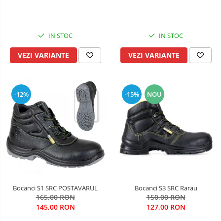
Salopetă cu pieptar
Tricouri
Veste
IN STOC
IN STOC
VEZI VARIANTE
VEZI VARIANTE
-12%
-15%
NOU
Bocanci S1 SRC POSTAVARUL
Bocanci S3 SRC Rarau
165,00 RON
150,00 RON
145,00 RON
127,00 RON