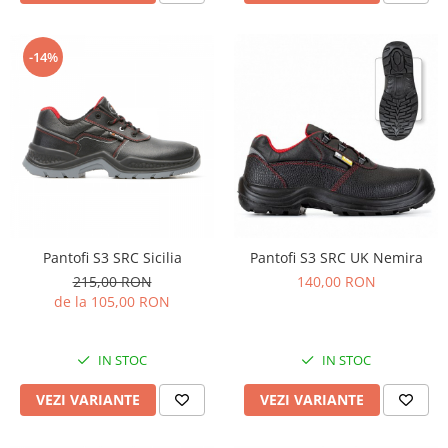
Pantaloni
Protecţie ignifugă
-14%
Accesorii rezistente la flacără
Combinezoane
Hanorace
Jachete
Pantaloni
Salopete cu pieptar
Tricouri
Pantofi S3 SRC Sicilia
Pantofi S3 SRC UK Nemira
Veste
215,00 RON
140,00 RON
îmbrăcăminte pentru damă
de la 105,00 RON
Rezistent la flacăra
Vizibilitate înalta hi-vis
IN STOC
IN STOC
îmbrăcăminte asistente/doctori
îmbrăcăminte bucătari
VEZI VARIANTE
VEZI VARIANTE
îmbrăcăminte de lucru