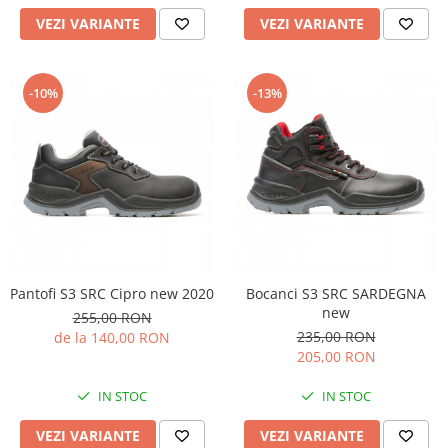
Salopetă cu pieptar
VEZI VARIANTE
VEZI VARIANTE
Echipamente de lucru
Camasa
-10%
-13%
Combinezoane
Hanorace
Jachete
Pantaloni
Pantaloni scurţi
Protecţie la pericole
Salopetă cu pieptar
Tricouri
Pantofi S3 SRC Cipro new 2020
Bocanci S3 SRC SARDEGNA
Veste
new
255,00 RON
235,00 RON
de la 140,00 RON
îmbrăcăminte unică folosinţă
205,00 RON
Industria Alimentară
Accesorii industria alimentară
IN STOC
IN STOC
Combinezon
VEZI VARIANTE
VEZI VARIANTE
Jachete