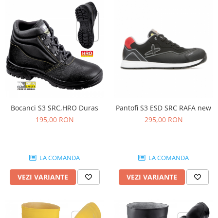
înaltă vizibilitate hi-vis
Combinezoane
Hanorace
Jachete
Pantaloni
Pantaloni scurti
Salopetă cu pieptar
Tricouri
Veste
Bocanci S3 SRC,HRO Duras
Pantofi S3 ESD SRC RAFA new
Încălțăminte
195,00 RON
295,00 RON
Bocanci
Cizme
LA COMANDA
LA COMANDA
Pantofi
Sandale
VEZI VARIANTE
VEZI VARIANTE