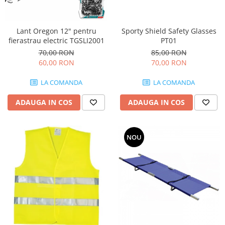
Drujbe termice
Echipamente medicale
Lant Oregon 12" pentru
Sporty Shield Safety Glasses
Echipamente PSI
fierastrau electric TGSLI2001
PT01
Generatoare si unelte pentru
70,00 RON
85,00 RON
santier
60,00 RON
70,00 RON
Betoniere
LA COMANDA
LA COMANDA
Generatoare
Unelte santier
ADAUGA IN COS
ADAUGA IN COS
Lucru la înălțime
Motocoase
NOU
Accesorii motocoase
Foarfece de tuns gard viu si
arbusti
Masini si tractorase de tuns
gazonul
Motocoase termice