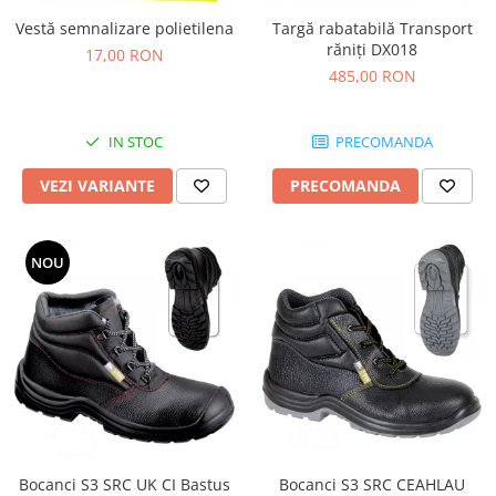
Trimmere
Vestă semnalizare polietilena
Targă rabatabilă Transport
Motosape si motoburghie
răniţi DX018
17,00 RON
Motoburghie
485,00 RON
Motosapatoare
Mănuși protecție
IN STOC
PRECOMANDA
Oferte
VEZI VARIANTE
PRECOMANDA
Pompe apa
Hidrofoare
Motopompe
NOU
Pompe de suprafata
Pompe submersibile
Prim ajutor
Protecția capului
Căști
Protecția ochilor
Protecția respirației
Bocanci S3 SRC UK CI Bastus
Bocanci S3 SRC CEAHLAU