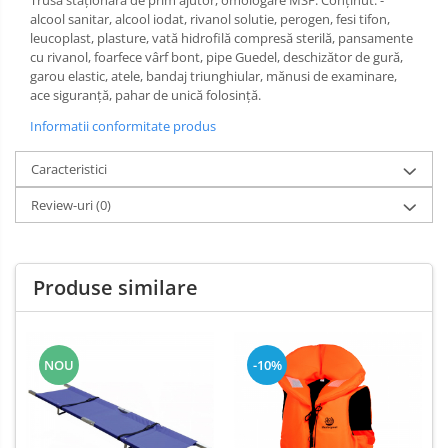
Trusă staţionară de prim ajutor, omologare MSF. Conţinut: -
Salopetă cu pieptar
alcool sanitar, alcool iodat, rivanol solutie, perogen, fesi tifon,
Tricouri
leucoplast, plasture, vată hidrofilă compresă sterilă, pansamente
Veste
cu rivanol, foarfece vârf bont, pipe Guedel, deschizător de gură,
garou elastic, atele, bandaj triunghiular, mănusi de examinare,
ace siguranţă, pahar de unică folosinţă.
Informatii conformitate produs
Caracteristici
Review-uri
(0)
Produse similare
NOU
-10%