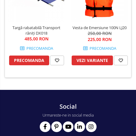
Targă rabatabilă Transport
Vesta de Emersiune 100N LJ20
răniţi DX018
250,00 RON
485,00 RON
225,00 RON
PRECOMANDA
PRECOMANDA
PRECOMANDA
VEZI VARIANTE
Social
Urmareste-ne in social media