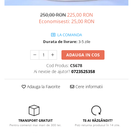
Drujbe termice
Echipamente medicale
250,00 RON
225,00 RON
Echipamente PSI
Economisesti:
25,00
RON
Generatoare si unelte pentru
santier
LA COMANDA
Durata de livrare:
3-5 zile
Betoniere
Generatoare
ADAUGA IN COS
Unelte santier
Cod Produs:
C5678
Lucru la înălțime
Ai nevoie de ajutor?
0723525358
Motocoase
Accesorii motocoase
Adauga la Favorite
Cere informatii
Foarfece de tuns gard viu si
arbusti
Masini si tractorase de tuns
gazonul
TRANSPORT GRATUIT
TE-AI RĂZGÂNDIT?
Motocoase termice
Pentru comenzi mai mari de 300 lei.
Poți returna produsul în 14 zile.