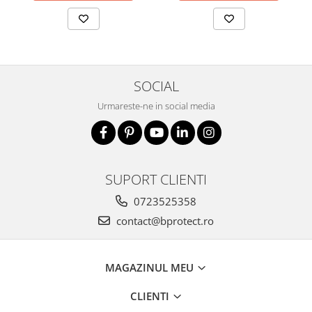
Nivele
Nivele laser
Rulete si metre
Telemetre
Termometre
SOCIAL
Scule electrice
Urmareste-ne in social media
Accesorii auto
Accesorii scule electrice
Aparate de sudat si lipit
SUPORT CLIENTI
Capsatoare si pistoale pneumatice
0723525358
Consumabile scule electrice
contact@bprotect.ro
Accesorii abrazive
Accesorii pentru lustruire
Accesorii pentru slefuire
MAGAZINUL MEU
Discuri pentru debitare
CLIENTI
Varfuri si discuri diamantate