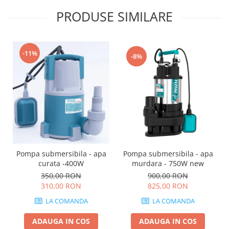
Protecția urechilor
PRODUSE SIMILARE
Scule de mana
Capsatoare , multifuncionale si
pistoale silicon
-11%
-8%
Chei si truse chei
Ciocane , clesti si foarfeci
Debitare gresie / faianta si geamuri
Echipamente atelier
Fierastraie si topoare
Gletiere , spacluri si cuttere
Pompa submersibila - apa
Pompa submersibila - apa
Pensule si trafaleti
curata -400W
murdara - 750W new
350,00 RON
900,00 RON
Scari , lize si depozitare
310,00 RON
825,00 RON
Unelte pentru masurat
LA COMANDA
LA COMANDA
Aparate de masura si detectie
Echere si compasuri
ADAUGA IN COS
ADAUGA IN COS