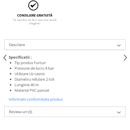
Trimmere
Motosape si motoburghie
CONSILIERE GRATUITĂ
Motoburghie
Te ajutăm să faci cea mai bună
alegere!
Motosapatoare
Mănuși protecție
Oferte
Descriere
Pompe apa
Specificatii :
Hidrofoare
Tip produs Furtun
Motopompe
Presiune de lucru 8 bar
Utilizare Uz casnic
Pompe de suprafata
Diametru refulare 2 toli
Pompe submersibile
Lungime 40 m
Material PVC panzat
Prim ajutor
Informatii conformitate produs
Protecția capului
Căști
Review-uri
(0)
Protecția ochilor
Protecția respirației