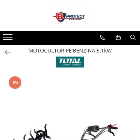
Toate Produsele
Atomizoare si pulverizatoare
Atomizoare
MOTOCULTOR PE BENZINA 5.1kW
Pulverizatoare
Casa si gradina
Aspiratoare , suflante si tocatoare
Casa
-8%
Masini spalat cu presiune
Scule si unelte gradina
Diverse
Drujbe
Accesorii drujbe
Drujbe electrice