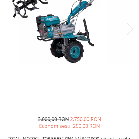
Drujbe termice
Echipamente medicale
Echipamente PSI
Generatoare si unelte pentru
santier
Betoniere
Generatoare
Unelte santier
Lucru la înălțime
Motocoase
Accesorii motocoase
Foarfece de tuns gard viu si
arbusti
Masini si tractorase de tuns
3.000,00 RON
2.750,00 RON
gazonul
Economisesti:
250,00
RON
Motocoase termice
TOTAL - MOTOCULTOR PE BENZINA 5.1kW (7.0CP), proiectat pentru