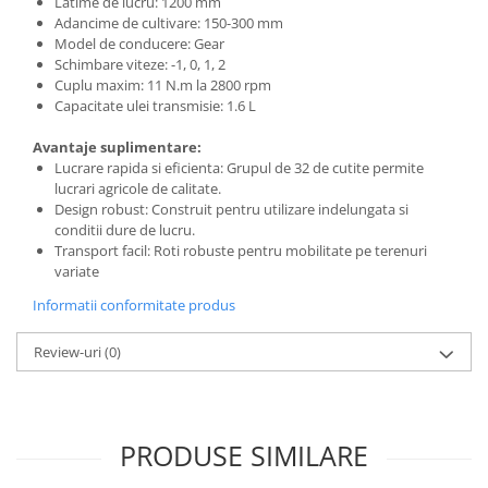
Latime de lucru: 1200 mm
Nivele
Adancime de cultivare: 150-300 mm
Nivele laser
Model de conducere: Gear
Schimbare viteze: -1, 0, 1, 2
Rulete si metre
Cuplu maxim: 11 N.m la 2800 rpm
Telemetre
Capacitate ulei transmisie: 1.6 L
Termometre
Avantaje suplimentare:
Scule electrice
Lucrare rapida si eficienta: Grupul de 32 de cutite permite
Accesorii auto
lucrari agricole de calitate.
Design robust: Construit pentru utilizare indelungata si
Accesorii scule electrice
conditii dure de lucru.
Aparate de sudat si lipit
Transport facil: Roti robuste pentru mobilitate pe terenuri
variate
Capsatoare si pistoale pneumatice
Informatii conformitate produs
Consumabile scule electrice
Accesorii abrazive
Review-uri
(0)
Accesorii pentru lustruire
Accesorii pentru slefuire
Discuri pentru debitare
PRODUSE SIMILARE
Varfuri si discuri diamantate