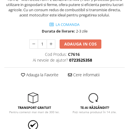
Trimmere
utilizare in gospodarii si ferme, ofera putere si eficienta pentru lucrari
Motosape si motoburghie
agricole. Cu un consum redus de combustibil si transmisie directa,
acest motocultor este ideal pentru pregatirea solului.
Motoburghie
LA COMANDA
Motosapatoare
Durata de livrare:
2-3 zile
Mănuși protecție
Oferte
ADAUGA IN COS
Pompe apa
Cod Produs:
C7616
Hidrofoare
Ai nevoie de ajutor?
0723525358
Motopompe
Adauga la Favorite
Cere informatii
Pompe de suprafata
Pompe submersibile
Prim ajutor
Protecția capului
Căști
TRANSPORT GRATUIT
TE-AI RĂZGÂNDIT?
Pentru comenzi mai mari de 300 lei.
Poți returna produsul în 14 zile.
Protecția ochilor
Protecția respirației