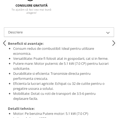
Protecția urechilor
CONSILIERE GRATUITĂ
Te ajutăm să faci cea mai bună
Scule de mana
alegere!
Capsatoare , multifuncionale si
pistoale silicon
Descriere
Chei si truse chei
Ciocane , clesti si foarfeci
Beneficii si avantaje:
Consum redus de combustibil: Ideal pentru utilizare
Debitare gresie / faianta si geamuri
economica.
Echipamente atelier
Versatilitate: Poate fi folosit atat in gospodarii, cat si in ferme.
Putere mare: Motor puternic de 5.1 kW (7.0 CP) pentru lucrari
Fierastraie si topoare
solicitante.
Durabilitate si eficienta: Transmisie directa pentru
Gletiere , spacluri si cuttere
performanta crescuta.
Pensule si trafaleti
Eficienta la lucrari agricole: Echipat cu 32 de cutite pentru o
pregatire usoara a solului.
Scari , lize si depozitare
Mobilitate: Dotat cu roti de transport de 3.5-6 pentru
deplasare facila.
Unelte pentru masurat
Aparate de masura si detectie
Detalii tehnice:
Motor: Pe benzina Putere motor: 5.1 kW (7.0 CP)
Echere si compasuri