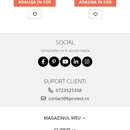
ADAUGA IN COS
ADAUGA IN COS
Salopetă cu pieptar
Echipamente de lucru
Camasa
Combinezoane
Hanorace
SOCIAL
Jachete
Urmareste-ne in social media
Pantaloni
Pantaloni scurţi
Protecţie la pericole
Salopetă cu pieptar
SUPORT CLIENTI
Tricouri
0723525358
Veste
contact@bprotect.ro
îmbrăcăminte unică folosinţă
Industria Alimentară
Accesorii industria alimentară
MAGAZINUL MEU
Combinezon
CLIENTI
Jachete